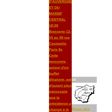
D'AUVERGNE
ET DU
MASSIF
CENTRAL
18:00
Brasserie 12-
15 au 39 rue
Caumartin
Paris 8e
Cette
rencontre,
autour d'un
buffet
dînatoire, est
19
d'autant plus
nécessaire
que la
présidence a
Repas des
changé à la