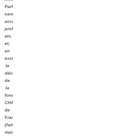
Parfums,
caramels,
accompagnements
professionnels,
etc.
et,
en
exclusivité,
la
découverte
de
la
fondue
CHAMPIONNE
de
France
(faite,
mais