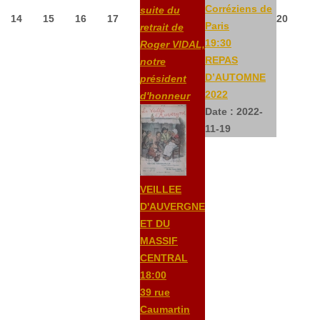
Corréziens de
suite du
14
15
16
17
20
Paris
retrait de
19:30
Roger VIDAL,
REPAS
notre
D’AUTOMNE
président
2022
d'honneur
Date :
2022-
11-19
VEILLEE
D'AUVERGNE
ET DU
MASSIF
CENTRAL
18:00
39 rue
Caumartin