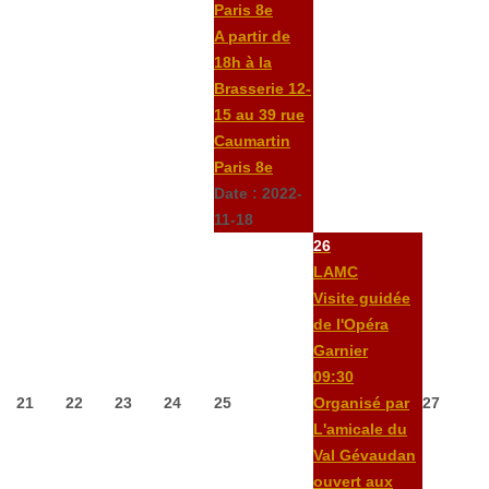
Paris 8e
A partir de
18h à la
Brasserie 12-
15 au 39 rue
Caumartin
Paris 8e
Date :
2022-
11-18
26
LAMC
Visite guidée
de l'Opéra
Garnier
09:30
21
22
23
24
25
Organisé par
27
L'amicale du
Val Gévaudan
ouvert aux