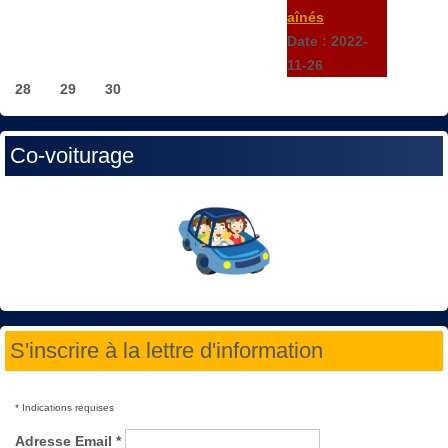
aînés
Date :
2022-
11-26
28
29
30
Co-voiturage
S'inscrire à la lettre d'information
*
Indications requises
Adresse Email
*