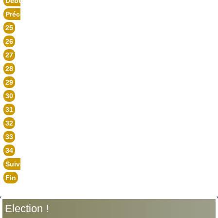
Début
Précédent
25
26
27
28
29
30
31
32
33
34
Suivant
Fin
Election !