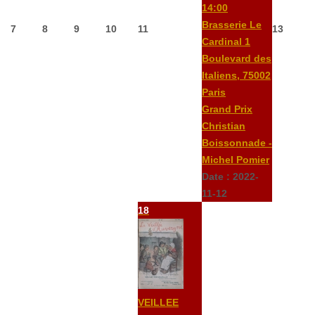
14:00
Brasserie Le
7
8
9
10
11
13
Cardinal 1
Boulevard des
Italiens, 75002
Paris
Grand Prix
Christian
Boissonnade -
Michel Pomier
Date :
2022-
11-12
18
VEILLEE