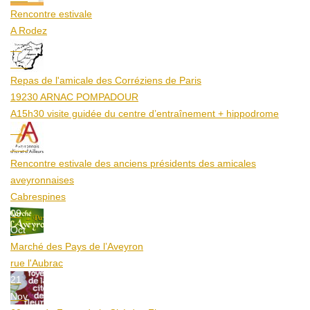
Rencontre estivale
A Rodez
23
Aoû
Repas de l'amicale des Corréziens de Paris
19230 ARNAC POMPADOUR
A15h30 visite guidée du centre d’entraînement + hippodrome
25
Aoû
Rencontre estivale des anciens présidents des amicales
aveyronnaises
Cabrespines
09
Oct
Marché des Pays de l’Aveyron
rue l'Aubrac
21
Nov