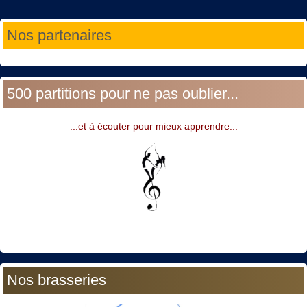
Année
Mois
Année
Mois
Nos partenaires
précédente
précédent
suivante
suivant
500 partitions pour ne pas oublier...
...et à écouter pour mieux apprendre...
Nos brasseries