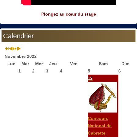
Plongez au cœur du stage
Calendrier
Novembre 2022
Lun
Mar
Mer
Jeu
Ven
Sam
Dim
1
2
3
4
5
6
12
Concours
National de
Cabrette