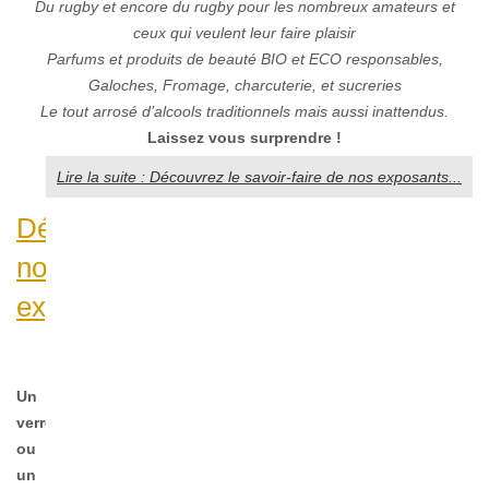
Du rugby et encore du rugby pour les nombreux amateurs et
ceux qui veulent leur faire plaisir
Parfums et produits de beauté BIO et ECO responsables,
Galoches, Fromage, charcuterie, et sucreries
Le tout arrosé d’alcools traditionnels mais aussi inattendus.
Laissez vous
surprendre !
Lire la suite : Découvrez le savoir-faire de nos exposants...
Découvrez
nos
exposants...
Un
verre
ou
un