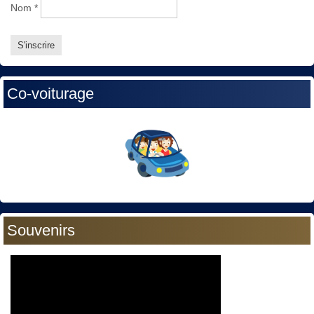
Nom
*
Co-voiturage
Souvenirs