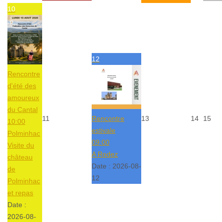
10
12
Rencontre
d'été des
amoureux
du Cantal
11
Rencontre
13
14
15
10:00
estivale
Polminhac
09:00
Visite du
A Rodez
château
Date :
2026-08-
de
12
Polminhac
et repas
Date :
2026-08-