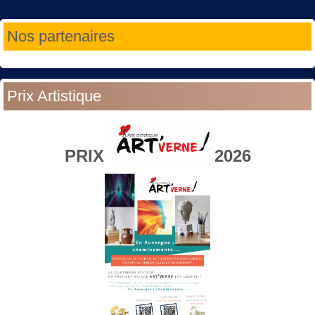
Année
Mois
Année
Mois
Nos partenaires
précédente
précédent
suivante
suivant
Prix Artistique
PRIX
2026