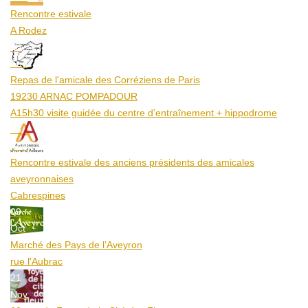
Rencontre estivale
A Rodez
23
Aoû
Repas de l'amicale des Corréziens de Paris
19230 ARNAC POMPADOUR
A15h30 visite guidée du centre d’entraînement + hippodrome
25
Aoû
Rencontre estivale des anciens présidents des amicales
aveyronnaises
Cabrespines
09
Oct
Marché des Pays de l’Aveyron
rue l'Aubrac
21
Nov