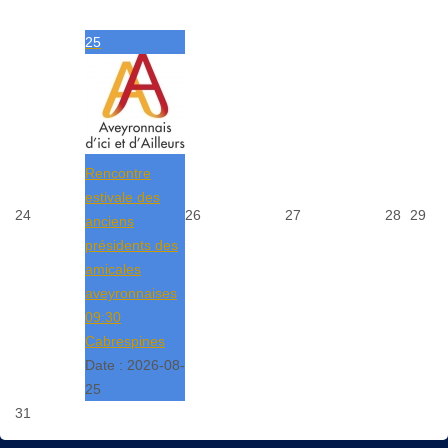
25
Rencontre
estivale des
24
26
27
28
29
anciens
présidents des
amicales
aveyronnaises
09:30
Cabrespines
Date :
2026-08-
25
31