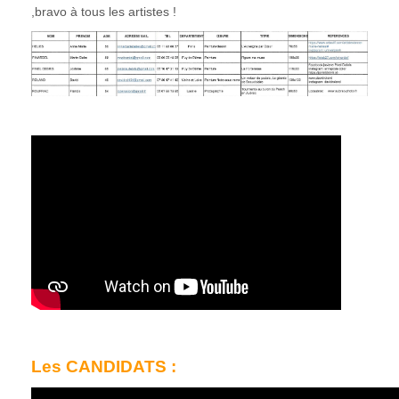
,bravo à tous les artistes !
Les CANDIDATS :