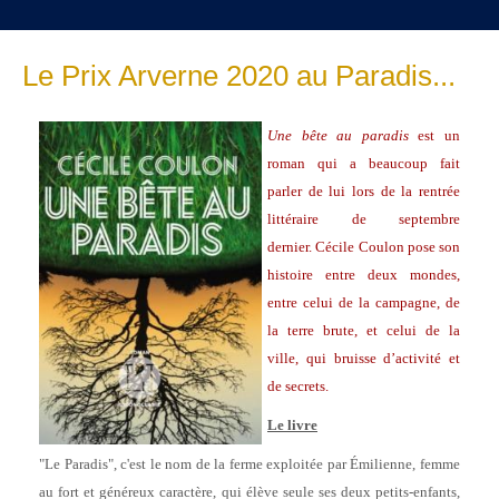
Le Prix Arverne 2020 au Paradis...
Une bête au paradis
est un
roman qui a beaucoup fait
parler de lui lors de la rentrée
littéraire de septembre
dernier. Cécile Coulon pose son
histoire entre deux mondes,
entre celui de la campagne, de
la terre brute, et celui de la
ville, qui bruisse d’activité et
de secrets.
Le livre
"Le Paradis", c'est le nom de la ferme exploitée par Émilienne, femme
au fort et généreux caractère, qui élève seule ses deux petits-enfants,