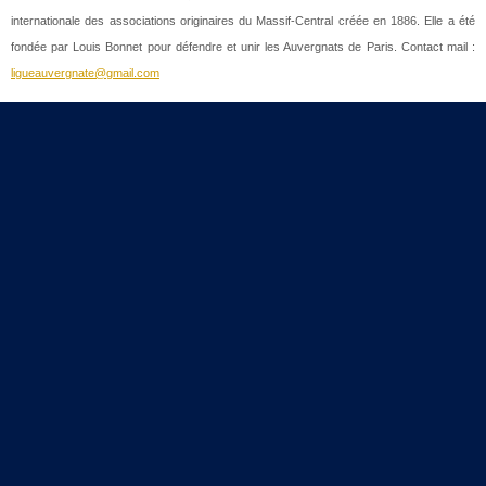
internationale des associations originaires du Massif-Central créée en 1886. Elle a été
fondée par Louis Bonnet pour défendre et unir les Auvergnats de Paris. Contact mail :
ligueauvergnate@gmail.com