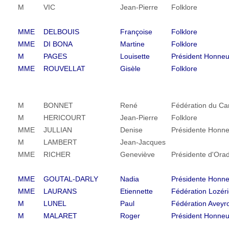
M
VIC
Jean-Pierre
Folklore
MME
DELBOUIS
Françoise
Folklore
MME
DI BONA
Martine
Folklore
M
PAGES
Louisette
Président Honneu
MME
ROUVELLAT
Gisèle
Folklore
M
BONNET
René
Fédération du Ca
M
HERICOURT
Jean-Pierre
Folklore
MME
JULLIAN
Denise
Présidente Honne
M
LAMBERT
Jean-Jacques
MME
RICHER
Geneviève
Présidente d'Ora
MME
GOUTAL-DARLY
Nadia
Présidente Honne
MME
LAURANS
Etiennette
Fédération Lozér
M
LUNEL
Paul
Fédération Aveyr
M
MALARET
Roger
Président Honneu