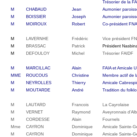
Trésorier de la F
M
CHABAUD
Jean
Aumonier paroiss
M
BOISSIER
Joseph
Aumonier paroiss
M
MOIROUX
Robert
Co-président FN
M
LAVERNHE
Frédéric
Vice président F
M
BRASSAC
Patrick
Président Nasbina
M
DEFOULOY
Michel
Trésorier FAIDF
M
MARCILLAC
Alain
FAIA et Amicale 
MME
ROUCOUS
Christine
Membre actif de 
M
NEYROLLES
Thierry
Amicale Cabrespi
M
MOUTARDE
André
Tradition du folkl
M
LAUTARD
Francois
La Cayrolaise
M
VERNET
Raymond
Aveyronnais d'Alb
M
CORDESSE
Alain
Fournels
Mme
CAYRON
Dominique
Amicale Sainte-G
M
CAYRON
Dominique
Amicale Sainte-G