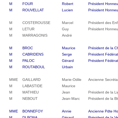
M
FOUR
Robert
Président Honne
M
ROUVELLAT
Lucien
Président Honneu
M
COSTEROUSSE
Marcel
Président des En
M
LETUR
Guy
Président Honneu
M
MARRAGONIS
André
M
BROC
Maurice
Président de la 
M
CABRIDENS
Serge
Président Fédérat
M
PALOC
Gérard
Président Fédéra
M
ROUTABOUL
Urbain
MME
GAILLARD
Marie-Odile
Ancienne Secrétai
M
LABASTIDE
Maurice
M
MATHIEU
Jean
Président de la L
M
NEBOUT
Jean-Marc
Président de la Bl
MME
BONNEFOY
Annie
Ancienne Pdte H
M
DI BONA
Gérard
Président de la V