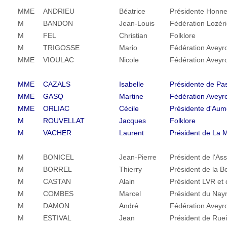
MME
ANDRIEU
Béatrice
Présidente Honn
M
BANDON
Jean-Louis
Fédération Lozér
M
FEL
Christian
Folklore
M
TRIGOSSE
Mario
Fédération Aveyr
MME
VIOULAC
Nicole
Fédération Aveyr
MME
CAZALS
Isabelle
Présidente de Pas
MME
GASQ
Martine
Fédération Aveyr
MME
ORLIAC
Cécile
Présidente d'Aum
M
ROUVELLAT
Jacques
Folklore
M
VACHER
Laurent
Président de La 
M
BONICEL
Jean-Pierre
Président de l'As
M
BORREL
Thierry
Président de la B
M
CASTAN
Alain
Président LVR et
M
COMBES
Marcel
Président du Nay
M
DAMON
André
Fédération Aveyr
M
ESTIVAL
Jean
Président de Rue