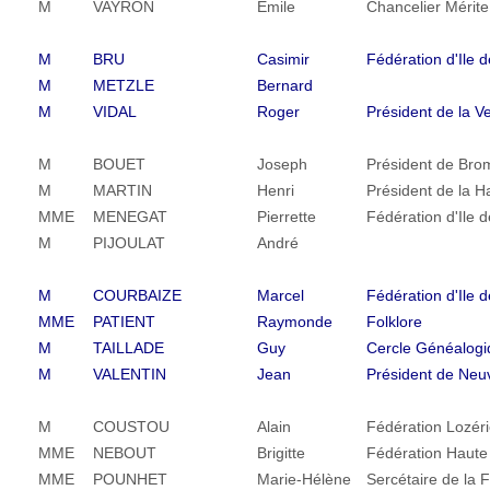
M
VAYRON
Emile
Chancelier Mérite
M
BRU
Casimir
Fédération d'Ile 
M
METZLE
Bernard
M
VIDAL
Roger
Président de la V
M
BOUET
Joseph
Président de Br
M
MARTIN
Henri
Président de la H
MME
MENEGAT
Pierrette
Fédération d'Ile 
M
PIJOULAT
André
M
COURBAIZE
Marcel
Fédération d'Ile 
MME
PATIENT
Raymonde
Folklore
M
TAILLADE
Guy
Cercle Généalogi
M
VALENTIN
Jean
Président de Neu
M
COUSTOU
Alain
Fédération Lozér
MME
NEBOUT
Brigitte
Fédération Haute
MME
POUNHET
Marie-Hélène
Sercétaire de la 