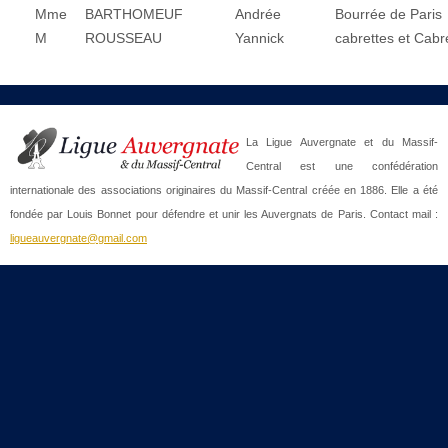
Mme
BARTHOMEUF
Andrée
Bourrée de Paris
M
ROUSSEAU
Yannick
cabrettes et Cabr
La Ligue Auvergnate et du Massif-
Central est une confédération
internationale des associations originaires du Massif-Central créée en 1886. Elle a été
fondée par Louis Bonnet pour défendre et unir les Auvergnats de Paris. Contact mail :
ligueauvergnate@gmail.com