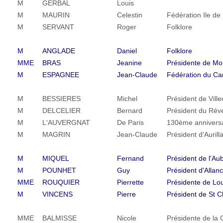
M
GERBAL
Louis
M
MAURIN
Celestin
Fédération Ile d
M
SERVANT
Roger
Folklore
M
ANGLADE
Daniel
Folklore
MME
BRAS
Jeanine
Présidente de M
M
ESPAGNEE
Jean-Claude
Fédération du Ca
M
BESSIERES
Michel
Président de Vill
M
DELCELIER
Bernard
Président du Réve
M
L'AUVERGNAT
De Paris
130ème anniversa
M
MAGRIN
Jean-Claude
Président d'Aurill
M
MIQUEL
Fernand
Président de l'A
M
POUNHET
Guy
Président d'Allan
MME
ROUQUIER
Pierrette
Présidente de Lo
M
VINCENS
Pierre
Président de St C
MME
BALMISSE
Nicole
Présidente de la 