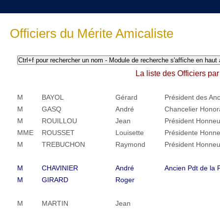
Officiers du Mérite Amicaliste
La liste des Officiers pa
M
BAYOL
Gérard
Président des Anc
M
GASQ
André
Chancelier Honor
M
ROUILLOU
Jean
Président Honneu
MME
ROUSSET
Louisette
Présidente Honne
M
TREBUCHON
Raymond
Président Honneu
M
CHAVINIER
André
Ancien Pdt de la
M
GIRARD
Roger
M
MARTIN
Jean