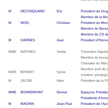
M
DECONQUAND
Eric
Président de Dru
Membre de la Mo
M
NOEL
Christian
Président du Mon
Membre du Burea
Membre du CD d
M
VIARNES
Jean
Président d'Honn
MME
MATHIEU
Yvette
Trésorière Adjoin
Membre du burau 
Chevalier du Méri
Membre actif de 
MME
BONNET
Sylvie
création, photogr
M
JACOB
Alain
Président de la 
MME
BONNENFANT
Denise
Espeyrac Préside
Présidente d'hon
M
MAGRIN
Jean-Paul
Président de l'Aur