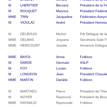
M
LHERITIER
Bernard
Président de la F
M
ROUQUET
Maurice
Président Fédérat
MME
TRIN
Jacqueline
Fédération Aveyr
M
VIOULAC
André
Président Honneur
M
DELBOUIS
Michel
Pdt Délégué de l
MME
DELMAS
Josyane
Secrétaire Gale 
MME
HERICOURT
Josette
Ancienne Délégué
MME
BAYOL
Annie
Folklore
M
DARDE
Germain
ASLP
M
FOY
Lucien
Folklore
M
LONGEON
Jean
Président Chaude
MME
MARTIN
Danièle
Folklore
M
MARTRES
Pierre
Président de Thi
M
NOYER
Raymond
Président de Boz
MME
RAYNALDI
Raymonde
Folklore