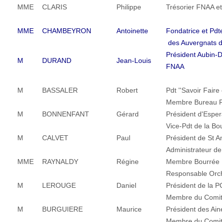
MME
CLARIS
Philippe
Trésorier FNAA et
MME
CHAMBEYRON
Antoinette
Fondatrice et Pd
des Auvergnats 
Président Aubin-D
M
DURAND
Jean-Louis
FNAA
M
BASSALER
Robert
Pdt ''Savoir Faire
Membre Bureau F
M
BONNENFANT
Gérard
Président d'Espe
Vice-Pdt de la Bo
M
CALVET
Paul
Président de St 
Administrateur d
MME
RAYNALDY
Régine
Membre Bourrée
Responsable Orc
M
LEROUGE
Daniel
Président de la P
Membre du Comit
M
BURGUIERE
Maurice
Président des Ain
Membre du Comit