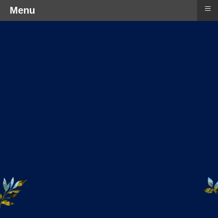
≡
Menu