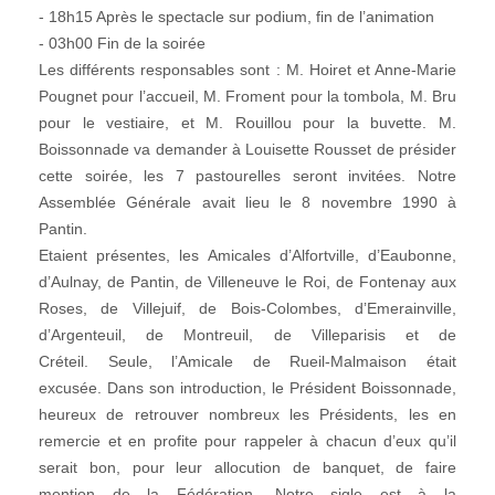
- 18h15 Après le spectacle sur podium, fin de l’animation
- 03h00 Fin de la soirée
Les différents responsables sont : M. Hoiret et Anne-Marie
Pougnet pour l’accueil, M. Froment pour la tombola, M. Bru
pour le vestiaire, et M. Rouillou pour la buvette. M.
Boissonnade va demander à Louisette Rousset de présider
cette soirée, les 7 pastourelles seront invitées. Notre
Assemblée Générale avait lieu le 8 novembre 1990 à
Pantin.
Etaient présentes, les Amicales d’Alfortville, d’Eaubonne,
d’Aulnay, de Pantin, de Villeneuve le Roi, de Fontenay aux
Roses, de Villejuif, de Bois-Colombes, d’Emerainville,
d’Argenteuil, de Montreuil, de Villeparisis et de
Créteil. Seule, l’Amicale de Rueil-Malmaison était
excusée. Dans son introduction, le Président Boissonnade,
heureux de retrouver nombreux les Présidents, les en
remercie et en profite pour rappeler à chacun d’eux qu’il
serait bon, pour leur allocution de banquet, de faire
mention de la Fédération. Notre sigle est à la