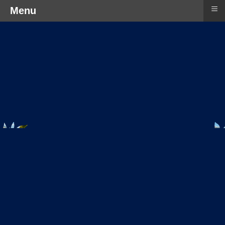
≡
Menu