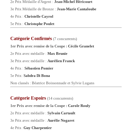
2e Prix
Médaille d'Argent
:
Jean-Michel Héricourt
3e Prix
Médaille de Bronze
:
Jean-Marie Cantaloube
4e Prix :
Christelle Cayrol
5e Prix :
Christophe Poulet
Catégorie Confirmés
(7 concurrents)
1er Prix avec remise de la Coupe :
Cécile Granelet
2e Prix
avec médaille
:
Max Brunie
3e Prix avec médaille :
Aurélien Franck
4e Prix :
Sébastien Pomier
5e Prix
:
Sabdra Di Bona
Non classés : Béatrice Boissonnade et Sylvie Lugans
Catégorie
Espoirs
(14 concurrents)
1er Prix
avec remise de la Coupe
:
Carole Rouly
2e Prix
avec médaille
:
Sylvain Cartault
3e Prix avec médaille :
Aurélie Nogaret
4
e Prix :
Guy Charpentier