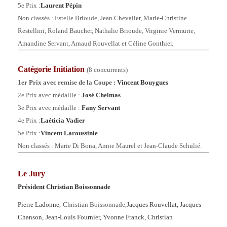
5
e Prix :
Laurent Pépin
Non classés : Estelle Brioude, Jean Chevalier, Marie-Christine
Restellini, Roland Baucher, Nathalie Brioude, Virginie Vermurie,
Amandine Servant, Arnaud Rouvellat et Céline Gonthier.
Catégorie
Initiation
(8 concurrents)
1er Prix
avec remise de la Coupe
:
Vincent Bouygues
2e Prix
avec médaille
:
José Chelmas
3e Prix avec médaille :
Fany Servant
4
e Prix :
Laéticia Vadier
5
e Prix :
Vincent Laroussinie
Non classés : Marie Di Bona, Annie Maurel et Jean-Claude Schulié.
Le Jury
Président Christian Boissonnade
Pierre Ladonne,
Christian Boissonnade,
Jacques Rouvellat,
Jacques
Chanson,
Jean-Louis Fournier,
Yvonne Franck,
Christian