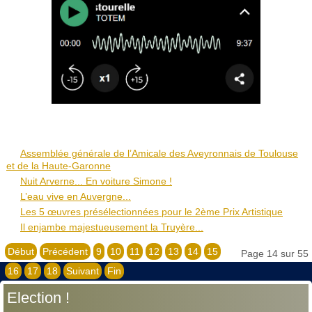
Assemblée générale de l’Amicale des Aveyronnais de Toulouse
et de la Haute-Garonne
Nuit Arverne... En voiture Simone !
L’eau vive en Auvergne...
Les 5 œuvres présélectionnées pour le 2ème Prix Artistique
Il enjambe majestueusement la Truyère...
Début
Précédent
9
10
11
12
13
14
15
Page 14 sur 55
16
17
18
Suivant
Fin
Election !