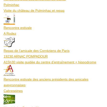
Polminhac
Visite du château de Polminhac et repas
12
Aoû
Rencontre estivale
A Rodez
23
Aoû
Repas de l'amicale des Corréziens de Paris
19230 ARNAC POMPADOUR
A15h30 visite guidée du centre d’entraînement + hippodrome
25
Aoû
Rencontre estivale des anciens présidents des amicales
aveyronnaises
Cabrespines
09
Oct