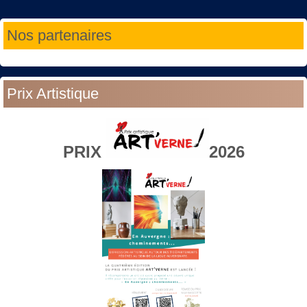
Année
Mois
Année
Mois
Nos partenaires
précédente
précédent
suivante
suivant
Prix Artistique
PRIX
2026