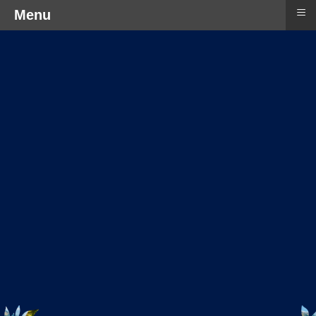
≡
Menu