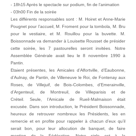
- 18h15 Après le spectacle sur podium, fin de l’animation
- 03h00 Fin de la soirée
Les différents responsables sont : M. Hoiret et Anne-Marie
Pougnet pour l’accueil, M. Froment pour la tombola, M. Bru
pour le vestiaire, et M. Rouillou pour la buvette. M.
Boissonnade va demander à Louisette Rousset de présider
cette soirée, les 7 pastourelles seront invitées. Notre
Assemblée Générale avait lieu le 8 novembre 1990 à
Pantin.
Etaient présentes, les Amicales d’Alfortville, d’Eaubonne,
d’Aulnay, de Pantin, de Villeneuve le Roi, de Fontenay aux
Roses, de Villejuif, de Bois-Colombes, d’Emerainville,
d’Argenteuil, de Montreuil, de Villeparisis et de
Créteil. Seule, l’Amicale de Rueil-Malmaison était
excusée. Dans son introduction, le Président Boissonnade,
heureux de retrouver nombreux les Présidents, les en
remercie et en profite pour rappeler à chacun d’eux qu’il
serait bon, pour leur allocution de banquet, de faire
mention de la Fédération. Notre sigle est à la