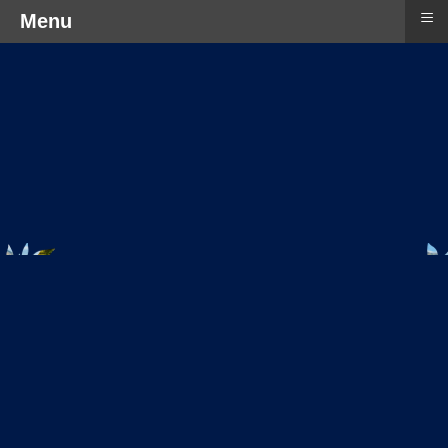
≡
Menu