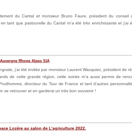
tement du Cantal et monsieur Bruno Faure, président du conseil dé
e en tant que pastourelle du Cantal m'a été très enrichissante et j'ai
n Auvergne Rhone Alpes SIA
rgnate, j'ai été invitée par monsieur Laurent Wauquiez, président de 
ands de cette grande région, cette soirée m'a aussi permis de ren
rudhomme, directeur du Tour de France et tant d'autres personnalités
r se retrouver et en garderai un très bon souvenir !
pace Lozère au salon de L’agriculture 2022.