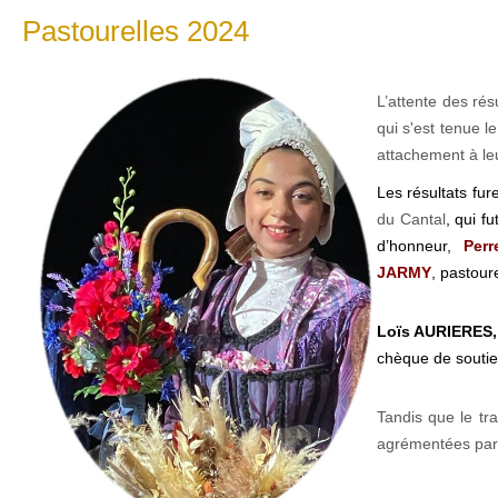
Pastourelles 2024
L’attente des ré
qui s'est tenue l
attachement à leu
Les résultats fu
du Cantal
, qui f
d’honneur,
Per
JARMY
, pastour
Loïs AURIERES
chèque de soutie
Tandis que le tra
agrémentées par 