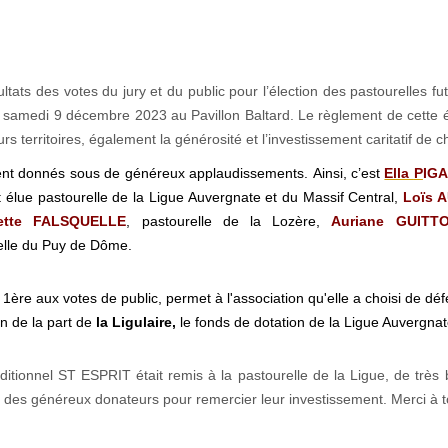
sultats des votes du jury et du public pour l’élection des pastourelle
e samedi 9 décembre 2023 au Pavillon Baltard. Le règlement de cette éle
rs territoires, également la générosité et l’investissement caritatif de 
rent donnés sous de généreux applaudissements. Ainsi, c’est
Ella
P
IG
ut élue pastourelle de la Ligue Auvergnate et du Massif Central,
Loïs 
rette FALSQUELLE
, pastourelle de la Lozère,
Auriane GUITT
elle du Puy de Dôme.
,
1ère aux votes de public, permet à l'association qu'elle a choisi de dé
n de la part de
la
Ligulaire,
le fonds de dotation de la Ligue Auvergnat
ditionnel ST ESPRIT était remis à la pastourelle de la Ligue, de très 
des généreux donateurs pour remercier leur investissement. Merci à to