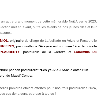
s fut un autre grand moment de cette mémorable Nuit Arverne 2023,
ction met en avant, outre les talents de nos jeunes filles et leur
chacune.
.
ANIOL
, originaire
du village de Lafeuillade-en-Vézie et Pastourelle
AURIERES
, pastourelle de l’Aveyron est nommée 1ère demoiselle
ON-AUBERTY
, pastourelle de la Corrèze et
Loudmilla DE
fendre par son pastourellat
"
Les yeux du Son
"
d’obtenir un
e et du Massif Central.
belles panières étaient offertes pour nos trois pastourelles 2024,
us ces donateurs, et bravo à toutes !