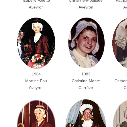
Isabelle Valette
Christine-Mouliade
Patric
Aveyron
Aveyron
A
1984
1983
Martine Fau
Christine Mante
Cather
Aveyron
Corrèze
C