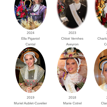
2024
2023
Charlo
Ella Piganiol
Chloé Vernhes
C
Cantal
Aveyron
2019
2018
Muriel Aublet-Cuvelier
Marie Cotrel
Cla