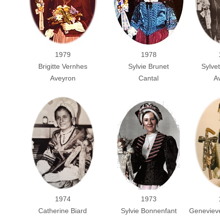
1979
1978
Brigitte Vernhes
Sylvie Brunet
Sylve
Aveyron
Cantal
A
1974
1973
Geneviev
Catherine Biard
Sylvie Bonnenfant