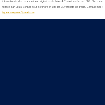
internationale des associations originaires du Massif-Central créée en 1886. Elle a été
fondée par Louis Bonnet pour défendre et unir les Auvergnats de Paris. Contact mail :
ligueauvergnate@gmail.com