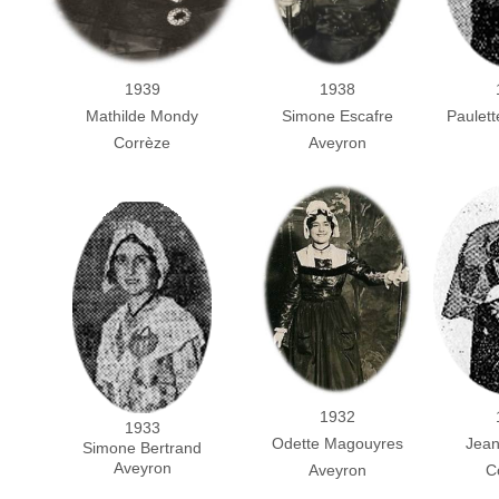
1938
1939
Paulet
Simone Escafre
Mathilde Mondy
Aveyron
Corrèze
1932
1933
Odette Magouyres
Jean
Simone Bertrand
Aveyron
Aveyron
C