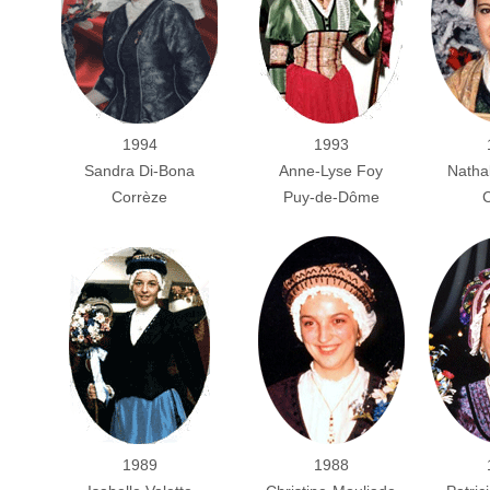
1994
1993
Sandra Di-Bona
Anne-Lyse Foy
Natha
Corrèze
Puy-de-Dôme
C
1989
1988