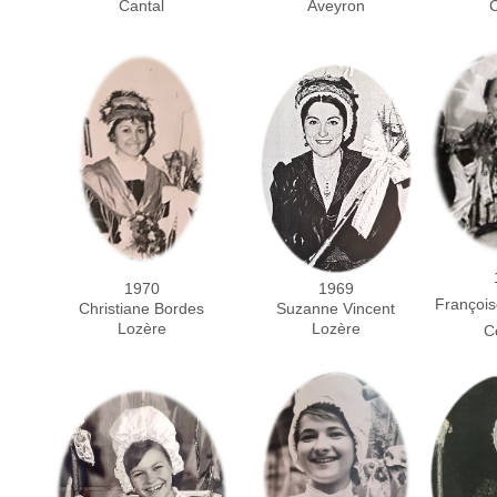
C
Cantal
Aveyron
1970
1969
Françoi
Christiane Bordes
Suzanne Vincent
Lozère
Lozère
C