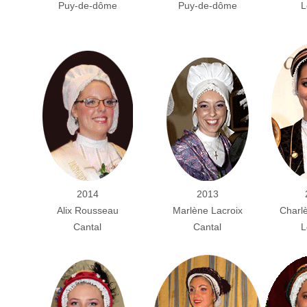
Puy-de-dôme
Puy-de-dôme
L
2014
2013
Alix Rousseau
Marlène Lacroix
Charl
Cantal
Cantal
L