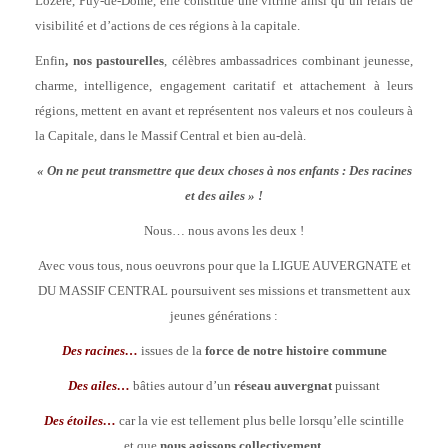
Lozère, Puy-de-Dôme, elle constitue une vitrine ainsi qu’un relais de
visibilité et d’actions de ces régions à la capitale.
Enfin
, nos pastourelles
, célèbres ambassadrices combinant jeunesse,
charme, intelligence, engagement caritatif et attachement à leurs
régions, mettent en avant et représentent nos valeurs et nos couleurs à
la Capitale, dans le Massif Central et bien au-delà.
« On ne peut transmettre que deux choses à nos enfants : Des racines
et des ailes » !
Nous… nous avons les deux !
Avec vous tous, nous oeuvrons pour que la LIGUE AUVERGNATE et
DU MASSIF CENTRAL
poursuivent ses missions et transmettent aux
jeunes générations :
Des racines…
issues de la
force de notre histoire commune
Des ailes…
bâties autour d’un
réseau auvergnat
puissant
Des étoiles…
car la vie est tellement plus belle lorsqu’elle scintille
et que
nous agissons collectivement
.