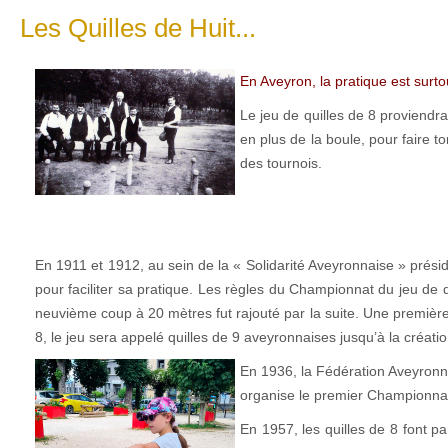
Les Quilles de Huit...
En Aveyron, la pratique est surtou
Le jeu de quilles de 8 proviendrai
en plus de la boule, pour faire t
des tournois.
En 1911 et 1912, au sein de la « Solidarité Aveyronnaise » prési
pour faciliter sa pratique. Les règles du Championnat du jeu de q
neuvième coup à 20 mètres fut rajouté par la suite. Une première
8, le jeu sera appelé quilles de 9 aveyronnaises jusqu’à la créati
En 1936, la Fédération Aveyronna
organise le premier Championnat
En 1957, les quilles de 8 font p