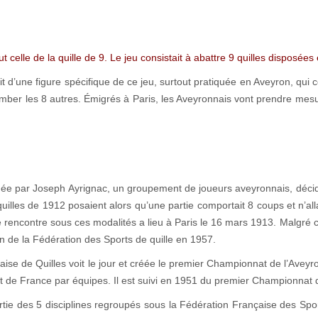
t celle de la quille de 9. Le jeu consistait à abattre 9 quilles disposées 
t d’une figure spécifique de ce jeu, surtout pratiquée en Aveyron, qui cons
omber les 8 autres. Émigrés à Paris, les Aveyronnais vont prendre mesure 
dée par Joseph Ayrignac, un groupement de joueurs aveyronnais, décide 
uilles de 1912 posaient alors qu’une partie comportait 8 coups et n’all
 rencontre sous ces modalités a lieu à Paris le 16 mars 1913. Malgré c
on de la Fédération des Sports de quille en 1957.
ise de Quilles voit le jour et créée le premier Championnat de l’Aveyro
 de France par équipes. Il est suivi en 1951 du premier Championnat d
artie des 5 disciplines regroupés sous la Fédération Française des Sport