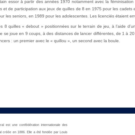
rtain essor à partir des années 1970 notamment avec la féminisation 
ès et de participation aux jeux de quilles de 8 en 1975 pour les cadets
r les seniors, en 1989 pour les adolescentes. Les licenciés étaient e
s 8 quilles « debout » positionnées sur le terrain de jeu, à l’aide d’u
e se joue en 9 coups, à des distances de lancer différentes, de 1 à 20 
ancers : un premier avec le « quillou », un second avec la boule.
al est une confédération internationale des
al créée en 1886. Elle a été fondée par Louis