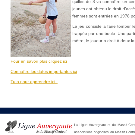
quilles de 8 va connaître un ce
jeunes ont obtenu le droit d’acc
femmes sont entrées en 1978 pou
Le jeu consiste à faire tomber le
frappée par une boule. Une parti
mètre, le joueur a droit à deux l
Pour en savoir plus cliquez ici
Connaître les dates importantes ici
Tuto pour apprendre ici !
La Ligue Auvergnate et du Massif-Centr
associations originaires du Massif-Centr