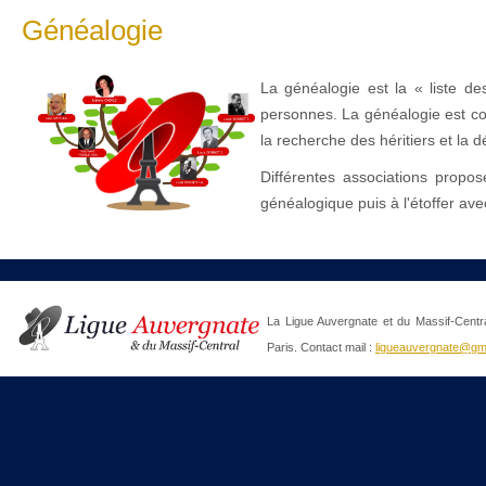
Généalogie
La généalogie est la « liste de
personnes. La généalogie est con
la recherche des héritiers et la 
Différentes associations propos
généalogique puis à l'étoffer a
La Ligue Auvergnate et du Massif-Centra
Paris. Contact mail :
ligueauvergnate@gm