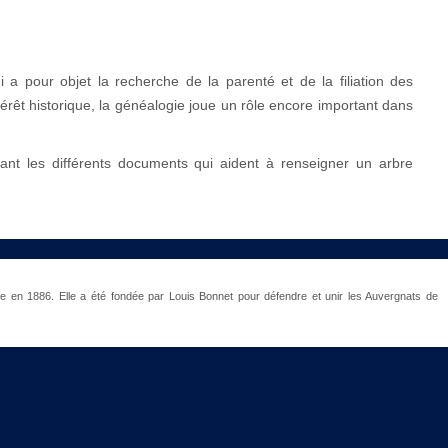
i a pour objet la recherche de la parenté et de la filiation des
érêt historique, la généalogie joue un rôle encore important dans
tant les différents documents qui aident à renseigner un arbre
éée en 1886. Elle a été fondée par Louis Bonnet pour défendre et unir les Auvergnats de