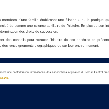
s membres d'une famille établissant une filiation » ou la pratique qu
sidérée comme une science auxiliaire de l'histoire. En plus de son int
détermination des droits de succession.
ent des conseils pour retracer l'histoire de ses ancêtres en présen
vec des renseignements biographiques ou sur leur environnement.
l est une confédération internationale des associations originaires du Massif-Central cr
ail.com