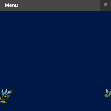
≡
Menu