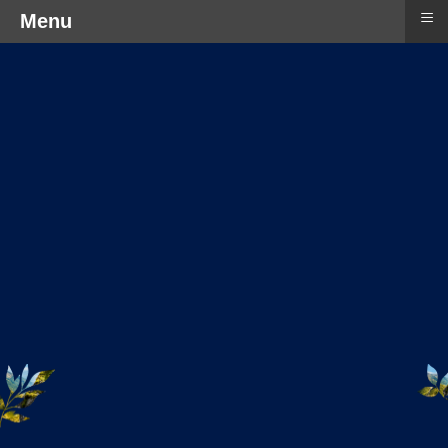
≡
Menu