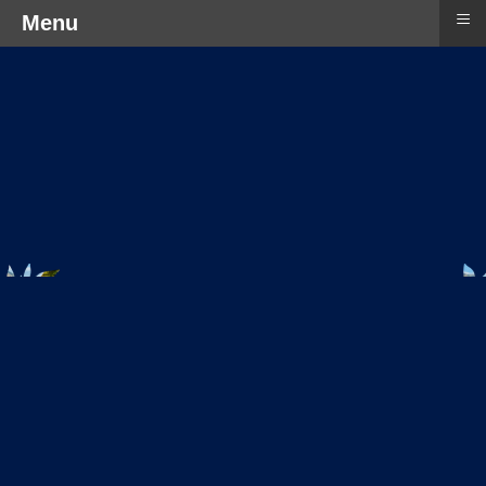
≡
Menu