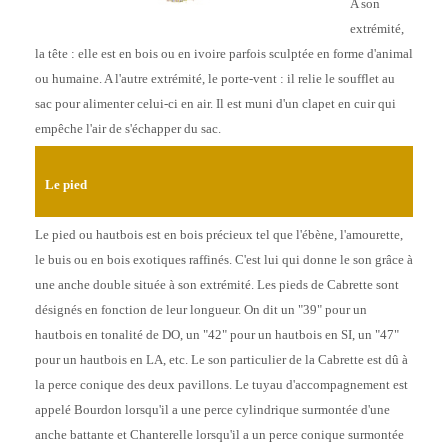
A son
extrémité,
la tête : elle est en bois ou en ivoire parfois sculptée en forme d'animal
ou humaine. A l'autre extrémité, le porte-vent : il relie le soufflet au
sac pour alimenter celui-ci en air. Il est muni d'un clapet en cuir qui
empêche l'air de s'échapper du sac.
Le pied
Le pied ou hautbois est en bois précieux tel que l'ébène, l'amourette,
le buis ou en bois exotiques raffinés. C'est lui qui donne le son grâce à
une anche double située à son extrémité. Les pieds de Cabrette sont
désignés en fonction de leur longueur. On dit un "39" pour un
hautbois en tonalité de DO, un "42" pour un hautbois en SI, un "47"
pour un hautbois en LA, etc. Le son particulier de la Cabrette est dû à
la perce conique des deux pavillons. Le tuyau d'accompagnement est
appelé Bourdon lorsqu'il a une perce cylindrique surmontée d'une
anche battante et Chanterelle lorsqu'il a un perce conique surmontée