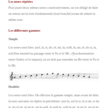
Les notes répétées
Pour jouer deux mêmes notes consécutivement, on est obligé de faire
un retour sur la note fondamentale (tout bouché) avant de refaire la
même note.
Les différentes gammes
Simple
Les notes sont liées. (sol, la, si, do, ré, mi, fa, sol
ñ
, fa, mi, ré, do si, la,
sol) Etre attentif au passage entre le Fa et le Mi ; (Synchronisation
entre l'index et le majeur), on ne doit pas entendre un Ré entre le Fa et
le Mi.
Doublée
Les notes sont liées. On effectue la gamme simple, mais avant de faire
la note suivante on répète la précédente. (sol la, sol la si, la si do, si do
ré, do ré mi, ré mi fa, mi fa sol
ñ
, fa solñ fa, sol
ñ
fa mi, fa mi ré, mi ré do,