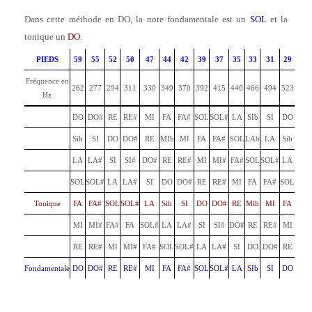
Dans cette méthode en DO, la note fondamentale est un
SOL
et la
tonique un
DO
.
PIEDS
59
55
52
50
47
44
42
39
37
35
33
31
29
Fréquence en
262
277
294
311
330
349
370
392
415
440
466
494
523
Hz
DO
DO#
RE
RE#
MI
FA
FA#
SOL
SOL#
LA
SIb
SI
DO
Sib
SI
DO
DO#
RE
MIb
MI
FA
FA#
SOL
LAb
LA
Sib
LA
LA#
SI
SI#
DO#
RE
RE#
MI
MI#
FA#
SOL
SOL#
LA
SOL
SOL#
LA
LA#
SI
DO
DO#
RE
RE#
MI
FA
FA#
SOL
Tonique
FA
FA#
SOL
SOL#
LA
Sib
SI
DO
DO#
RE
Mib
MI
FA
MI
MI#
FA#
FA
SOL#
LA
LA#
SI
SI#
DO#
RE
RE#
MI
RE
RE#
MI
MI#
FA#
SOL
SOL#
LA
LA#
SI
DO
DO#
RE
Fondamentale
DO
DO#
RE
RE#
MI
FA
FA#
SOL
SOL#
LA
SIb
SI
DO