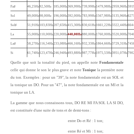
Fa♯
46,25Hz
92,50Hz
185,00Hz
369,99Hz
739,99Hz
1479,98Hz
2959,96Hz
591
Sol
49,00Hz
98,00Hz
196,00Hz
392,00Hz
783,99Hz
1567,98Hz
3135,96Hz
627
Sol♯
51,91Hz
103,83Hz
207,65Hz
415,30Hz
830,61Hz
1661,22Hz
3322,44Hz
664
La
55,00Hz
110,00Hz
220,00Hz
440,00Hz
880,00Hz
1760,00Hz
3520,00Hz
704
La♯
58,27Hz
116,54Hz
233,08Hz
466,16Hz
932,33Hz
1864,66Hz
3729,31Hz
745
Si
61,74Hz
123,47Hz
246,94Hz
493,88Hz
987,77Hz
1975,53Hz
3951,07Hz
790
Quelle que soit la tonalité du pied, on appelle note
Fondamentale
celle qui donne le son le plus grave et note
Tonique
la première note
du ton. Exemples : pour un "39", la note fondamentale est un SOL et
la tonique un DO. Pour un "47", la note fondamentale est un MI et la
tonique un LA.
La gamme que nous connaissons tous, DO RE MI FA SOL LA SI DO,
est constituée d'une suite de tons et de demi-tons :
entre Do et Ré : 1 ton;
entre Ré et Mi : 1 ton;