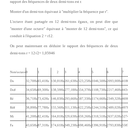
rapport des fréquences de deux demi-tons est r.
Monter d'un demi-ton équivaut à "multiplier la fréquence par r".
L'octave étant partagée en 12 demi-tons égaux, on peut dire que
"monter d'une octave" équivaut à "monter de 12 demi-tons", ce qui
conduit à l'équation 2 = r12.
On peut maintenant en déduire le rapport des fréquences de deux
demi-tons r = 12√2= 1,05946
Note\octave
0
1
2
3
4
5
6
7
Do
32,70Hz
65,41Hz
130,81Hz
261,63Hz
523,25Hz
1046,50Hz
2093,00Hz
418
Do♯
34,65Hz
69,30Hz
138,59Hz
277,18Hz
554,37Hz
1108,73Hz
2217,46Hz
443
Ré
36,71Hz
73,42Hz
146,83Hz
293,66Hz
587,33Hz
1174,66Hz
2349,32Hz
469
Ré♯
38,89Hz
77,78Hz
155,56Hz
311,13Hz
622,25Hz
1244,51Hz
2489,02Hz
497
Mi
41,20Hz
82,41Hz
164,81Hz
329,63Hz
659,26Hz
1318,51Hz
2637,02Hz
527
Fa
43,65Hz
87,31Hz
174,61Hz
349,23Hz
698,46Hz
1396,91Hz
2793,83Hz
558