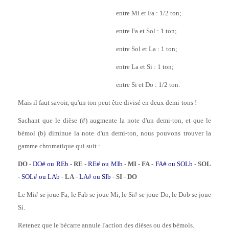
entre Mi et Fa : 1/2 ton;
entre Fa et Sol : 1 ton;
entre Sol et La : 1 ton;
entre La et Si : 1 ton;
entre Si et Do : 1/2 ton.
Mais il faut savoir, qu'un ton peut être divisé en deux demi-tons !
Sachant que le dièse (#) augmente la note d'un demi-ton, et que le
bémol (b) diminue la note d'un demi-ton, nous pouvons trouver la
gamme chromatique qui suit :
DO
-
DO# ou REb
-
RE
-
RE# ou MIb
-
MI
-
FA
-
FA# ou SOLb
-
SOL
-
SOL# ou LAb
-
LA
-
LA# ou SIb
-
SI
-
DO
Le Mi# se joue Fa, le Fab se joue Mi, le Si# se joue Do, le Dob se joue
Si.
Retenez que le bécarre annule l'action des dièses ou des bémols.