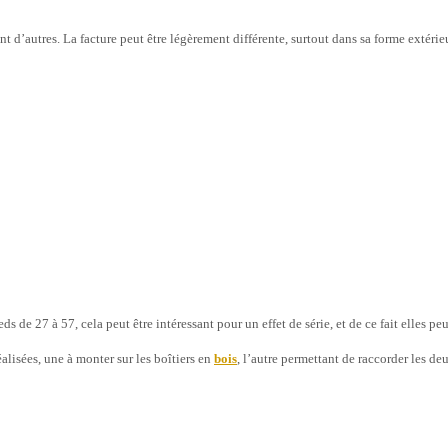
t d’autres. La facture peut être légèrement différente, surtout dans sa forme extérie
Cliquer sur l'mage pour l'agrandir
s de 27 à 57, cela peut être intéressant pour un effet de série, et de ce fait elles peu
lisées, une à monter sur les boîtiers en
bois
, l’autre permettant de raccorder les 
Cliquer sur l'mage pour l'agrandir