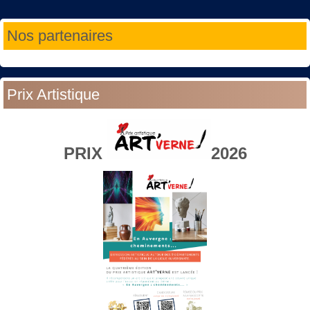
Année
Mois
Année
Mois
Nos partenaires
précédente
précédent
suivante
suivant
Prix Artistique
PRIX
2026