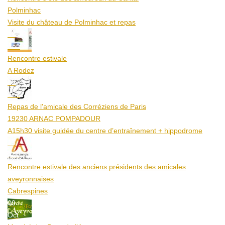
Polminhac
Visite du château de Polminhac et repas
12
Aoû
Rencontre estivale
A Rodez
23
Aoû
Repas de l'amicale des Corréziens de Paris
19230 ARNAC POMPADOUR
A15h30 visite guidée du centre d’entraînement + hippodrome
25
Aoû
Rencontre estivale des anciens présidents des amicales
aveyronnaises
Cabrespines
09
Oct