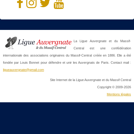
La Ligue Auvergnate et du Massif-
Central est une confédération
internationale des associations originaires du Massif-Central créée en 1886. Elle a été
fondée par Louis Bonnet pour défendre et unir les Auvergnats de Paris. Contact mail :
ligueauvergnate@gmail.com
Site Internet de la Ligue Auvergnate et du Massif Central
Copyright © 2009-2026
Mentions légales