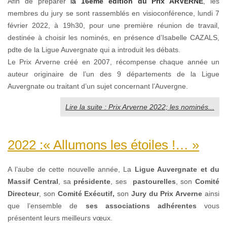
Afin de préparer
la
16ème édition du Prix ARVERNE
, les
membres du jury se sont rassemblés en visioconférence, lundi 7
février 2022, à 19h30, pour une première réunion de travail,
destinée à choisir les nominés, en présence d’Isabelle CAZALS,
pdte de la Ligue Auvergnate qui a introduit les débats.
Le Prix Arverne créé en 2007, récompense chaque année un
auteur originaire de l’un des 9 départements de la Ligue
Auvergnate ou traitant d’un sujet concernant l’Auvergne.
Lire la suite : Prix Arverne 2022; les nominés...
2022 :« Allumons les étoiles !… »
A l’aube de cette nouvelle année, La
Ligue Auvergnate et du
Massif Central
, sa
présidente
, ses
pastourelles
, son
Comité
Directeur
, son
Comité Exécutif,
son
Jury du Prix Arverne
ainsi
que l’ensemble de
ses associations adhérentes
vous
présentent leurs meilleurs vœux.