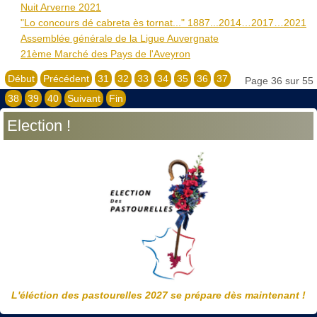
Nuit Arverne 2021
"Lo concours dé cabreta ès tornat..." 1887...2014…2017…2021
Assemblée générale de la Ligue Auvergnate
21ème Marché des Pays de l'Aveyron
Début
Précédent
31
32
33
34
35
36
37
Page 36 sur 55
38
39
40
Suivant
Fin
Election !
L'éléction des pastourelles 2027 se prépare dès maintenant !