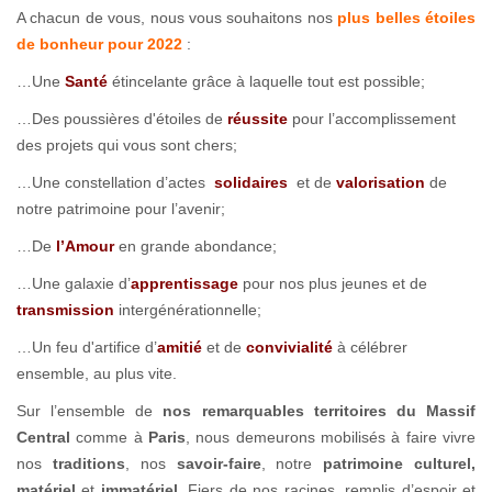
A chacun de vous, nous vous souhaitons nos
plus belles étoiles
de bonheur pour 2022
:
…Une
Santé
étincelante grâce à laquelle tout est possible;
…Des poussières d'étoiles de
réussite
pour l’accomplissement
des projets qui vous sont chers;
…Une constellation d’actes
solidaires
et de
valorisation
de
notre patrimoine pour l’avenir;
…De
l’Amour
en grande abondance;
…Une galaxie d’
apprentissage
pour nos plus jeunes et de
transmission
intergénérationnelle;
…Un feu d'artifice d’
amitié
et de
convivialité
à célébrer
ensemble, au plus vite.
Sur l’ensemble de
nos remarquables territoires du Massif
Central
comme à
Paris
, nous demeurons mobilisés à faire vivre
nos
traditions
, nos
savoir-faire
, notre
patrimoine culturel,
matériel
et
immatériel
. Fiers de nos racines, remplis d’espoir et