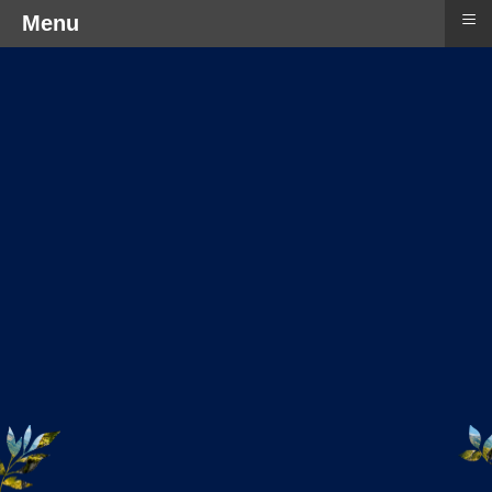
≡
Menu