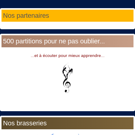
Année
Mois
Année
Mois
Nos partenaires
précédente
précédent
suivante
suivant
500 partitions pour ne pas oublier...
...et à écouter pour mieux apprendre...
Nos brasseries