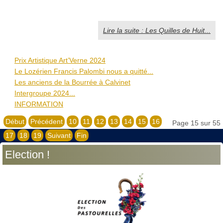
Lire la suite : Les Quilles de Huit...
Prix Artistique Art’Verne 2024
Le Lozérien Francis Palombi nous a quitté...
Les anciens de la Bourrée à Calvinet
Intergroupe 2024...
INFORMATION
Début
Précédent
10
11
12
13
14
15
16
Page 15 sur 55
17
18
19
Suivant
Fin
Election !