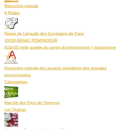
Rencontre estivale
A Rodez
23
Aoû
Repas de l'amicale des Corréziens de Paris
19230 ARNAC POMPADOUR
A15h30 visite guidée du centre d’entraînement + hippodrome
25
Aoû
Rencontre estivale des anciens présidents des amicales
aveyronnaises
Cabrespines
09
Oct
Marché des Pays de l’Aveyron
rue l'Aubrac
21
Nov