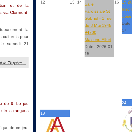
12
13
14
16
19:2
Salle
tion et de la
Inscr
Paroissiale St
rs via Clermont-
close
Gabriel - 1 rue
Date 
du 8 Mai 1945,
tueusement la
17
94700
 culturels pour
Maisons-Alfort
 le samedi 21
Date :
2026-01-
15
 la Truyère...
24
le de 9. Le jeu
e trois rangées
19
fique de ce jeu,