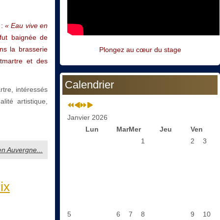
 :
« Eau vive en
 fut baignée de
ns la brasserie
Plongez au cœur du stage
tmartre et des
Calendrier
tre, intéressés
ité artistique,
Janvier 2026
Lun
Mar
Mer
Jeu
Ven
1
2
3
 en Auvergne...
ix
5
6
7
8
9
10