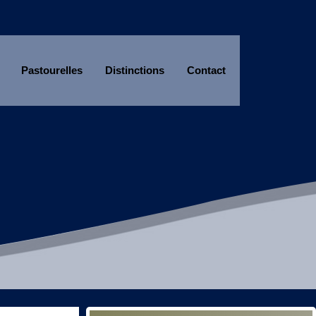
Pastourelles
Distinctions
Contact
Année
Mois
Année
Mois