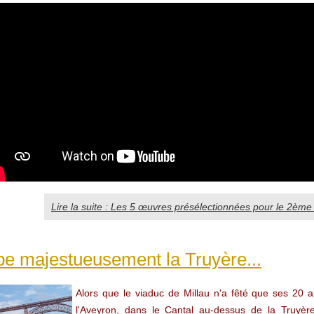
Lire la suite : Les 5 œuvres présélectionnées pour le 2ème P
be majestueusement la Truyère...
Alors que le viaduc de Millau n'a fêté que ses 20 
l'Aveyron, dans le Cantal au-dessus de la Truyère