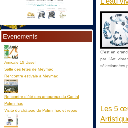
L’eau vi
Evenements
08
C’est en grand
Aoû
par l’Art vinr
Amicale 19 Ussel
sélectionnées p
Salle des fêtes de Meymac
Rencontre estivale à Meymac
10
Aoû
Rencontre d'été des amoureux du Cantal
Polminhac
Les 5 œu
Visite du château de Polminhac et repas
Artistiqu
12
Aoû