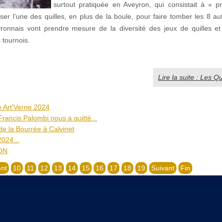
surtout pratiquée en Aveyron, qui consistait à « pr
iliser l’une des quilles, en plus de la boule, pour faire tomber les 8 a
yronnais vont prendre mesure de la diversité des jeux de quilles et d
 tournois.
Lire la suite : Les Qu
ue Art’Verne 2024
rancis Palombi nous a quitté...
de la Bourrée à Calvinet
2024...
ON
nt
10
11
12
13
14
15
16
17
18
19
Suivant
Fin