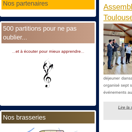
Nos partenaires
Assembl
Toulouse
500 partitions pour ne pas
oublier...
...et à écouter pour mieux apprendre...
déjeuner dansan
organisé sept s
événements au 
Lire la
Nos brasseries