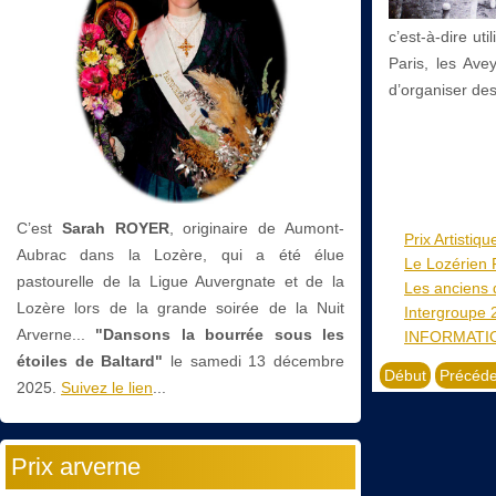
c’est-à-dire ut
Paris, les Ave
d’organiser des
C’est
Sarah ROYER
, originaire de Aumont-
Prix Artistiq
Aubrac dans la Lozère, qui a été élue
Le Lozérien F
pastourelle de la Ligue Auvergnate et de la
Les anciens 
Lozère lors de la grande soirée de la Nuit
Intergroupe 
Arverne...
"Dansons la bourrée sous les
INFORMATI
étoiles de Baltard"
le
samedi 13 décembre
Début
Précéde
2025.
Suivez le lien
...
Prix arverne