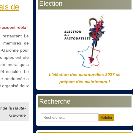
Election !
précédente
précédent
suivante
suivant
ais de
résident réélu !
 restaurant Le
de membres de
te-Garonne pour
comptes ont été
port moral qui a
024 écoulée. Le
L'éléction des pastourelles 2027 se
n de randonnée a
prépare dès maintenant !
et organisé deux
Recherche
t de la Haute-
Garonne
Valider