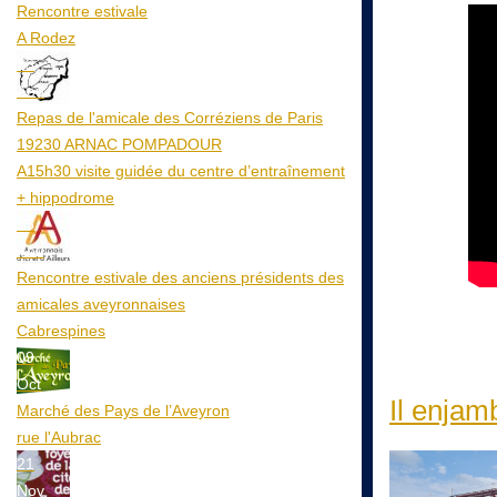
Rencontre estivale
A Rodez
23
Aoû
Repas de l'amicale des Corréziens de Paris
19230 ARNAC POMPADOUR
A15h30 visite guidée du centre d’entraînement
+ hippodrome
25
Aoû
Rencontre estivale des anciens présidents des
amicales aveyronnaises
Cabrespines
09
Oct
Il enjam
Marché des Pays de l’Aveyron
rue l'Aubrac
21
Nov