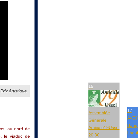
15
rix Artistique
17
Assemblée
AVE
Générale
Banq
Amicale19Ussel
ans, au nord de
Lagui
20:30
, le viaduc de