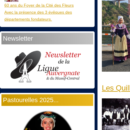
60 ans du Foyer de la Cité des Fleurs
Avec la présence des 3 évêques des
départements fondateurs.
Newsletter
Les Quill
Pastourelles 2025...