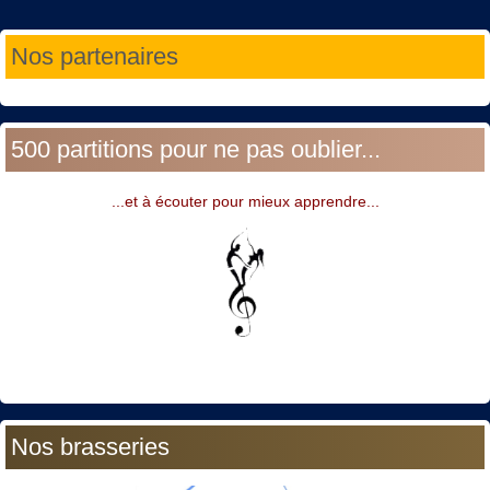
Année
Mois
Année
Mois
Nos partenaires
précédente
précédent
suivante
suivant
500 partitions pour ne pas oublier...
...et à écouter pour mieux apprendre...
Nos brasseries