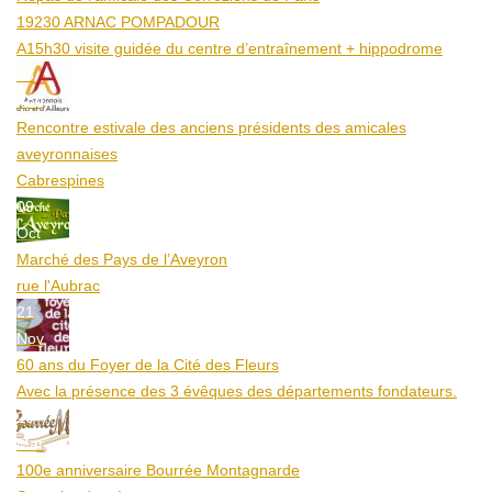
19230 ARNAC POMPADOUR
A15h30 visite guidée du centre d’entraînement + hippodrome
25
Aoû
Rencontre estivale des anciens présidents des amicales
aveyronnaises
Cabrespines
09
Oct
Marché des Pays de l’Aveyron
rue l'Aubrac
21
Nov
60 ans du Foyer de la Cité des Fleurs
Avec la présence des 3 évêques des départements fondateurs.
20
Mar
100e anniversaire Bourrée Montagnarde