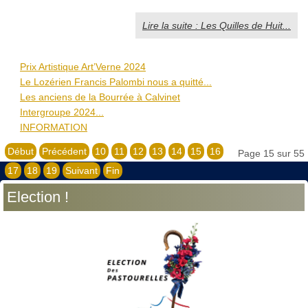
Lire la suite : Les Quilles de Huit...
Prix Artistique Art’Verne 2024
Le Lozérien Francis Palombi nous a quitté...
Les anciens de la Bourrée à Calvinet
Intergroupe 2024...
INFORMATION
Début
Précédent
10
11
12
13
14
15
16
Page 15 sur 55
17
18
19
Suivant
Fin
Election !