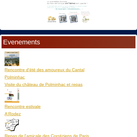
Evenements
10
Aoû
Rencontre d'été des amoureux du Cantal
Polminhac
Visite du château de Polminhac et repas
12
Aoû
Rencontre estivale
A Rodez
23
Aoû
Repas de l'amicale des Corréziens de Paris