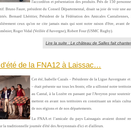
l'accordéon et présentation des produits. Près de 150 personn
itif. Bruno Faure, président du Conseil Départemental, disait sa joie de voir une au
riés. Bernard Lhéritier, Président de la Fédération des Amicales Cantaliennes,
ièrement ceux qu'on ne cite jamais mais qui sont notre raison d'être, avant de 
mônier, Roger Vidal (Veillée d'Auvergne), Robert Four (USMC Rugby).
Lire la suite : Le château de Salles fait chanter 
 d'été de la FNA12 à Laissac…
Cet été, Isabelle Cazals – Présidente de la Ligue Auvergnate et
– était présente sur tous les fronts; elle a sillonné notre territ
au Cantal, à la Lozère en passant par l'Aveyron pour soutenir l
mettent en avant nos territoires en constituant un relais cult
de nos régions et de nos départements.
La FNAA et l’amicale du pays Laissagais avaient donné re
 la traditionnelle journée d'été des Aveyronnais d'ici et d'ailleurs.