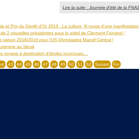
Lire la suite : Journée d'été de la FN
le et Prix du Genêt d’Or 2019 : La culture, fil rouge d’une manifestation
de 2 nouvelles présidentes sous le soleil de Clermont Ferrand !
le saison 2018/2019 pour l'US Olympiades Massif Central !
uvergne au Sénat
e voyage à destination d'étoiles inconnues…
nt
43
44
45
46
47
48
49
50
51
52
Suivant
Fin