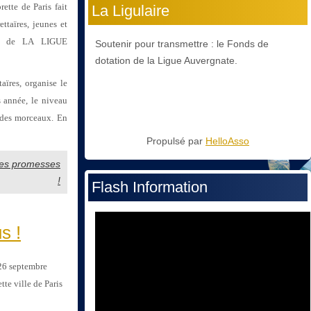
ette de Paris fait
La Ligulaire
ttaïres, jeunes et
ien de LA LIGUE
Soutenir pour transmettre : le Fonds de
dotation de la Ligue Auvergnate.
aïres, organise le
 année, le niveau
x des morceaux. En
Propulsé par
HelloAsso
 ses promesses
!
Flash Information
s !
26 septembre
te ville de Paris