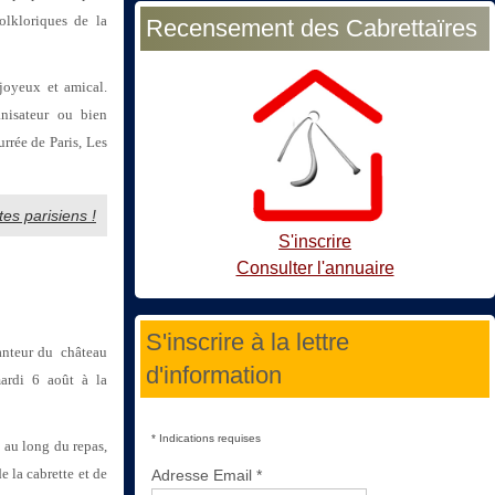
olkloriques de la
Recensement des Cabrettaïres
 joyeux et amical.
nisateur ou bien
rrée de Paris, Les
es parisiens !
S'inscrire
Consulter l'annuaire
S'inscrire à la lettre
hanteur du château
d'information
mardi 6 août à la
*
Indications requises
t au long du repas,
e la cabrette et de
Adresse Email
*