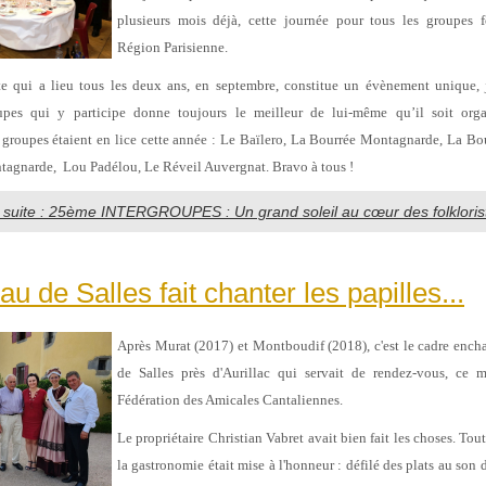
plusieurs mois déjà, cette journée pour tous les groupes f
Région Parisienne.
ête qui a lieu tous les deux ans, en septembre, constitue un évènement unique,
pes qui y participe donne toujours le meilleur de lui-même qu’il soit orga
t groupes étaient en lice cette année : Le Baïlero, La Bourrée Montagnarde, La Bou
ntagnarde, Lou Padélou, Le Réveil Auvergnat. Bravo à tous !
a suite : 25ème INTERGROUPES : Un grand soleil au cœur des folklorist
u de Salles fait chanter les papilles...
Après Murat (2017) et Montboudif (2018), c'est le cadre enc
de Salles près d'Aurillac qui servait de rendez-vous, ce 
Fédération des Amicales Cantaliennes.
Le propriétaire Christian Vabret avait bien fait les choses. Tou
la gastronomie était mise à l'honneur : défilé des plats au son d