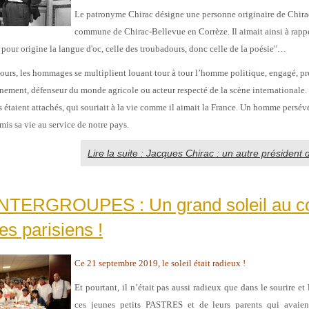
Le patronyme Chirac désigne une personne originaire de Chira
commune de Chirac-Bellevue en Corrèze. Il aimait ainsi à rapp
 pour origine la langue d'oc, celle des troubadours, donc celle de la poésie"…
jours, les hommages se multiplient louant tour à tour l’homme politique, engagé, pr
nement, défenseur du monde agricole ou acteur respecté de la scène international
s étaient attachés, qui souriait à la vie comme il aimait la France. Un homme persévé
is sa vie au service de notre pays.
Lire la suite : Jacques Chirac : un autre président
NTERGROUPES : Un grand soleil au c
tes parisiens !
Ce 21 septembre 2019, le soleil était radieux !
Et pourtant, il n’était pas aussi radieux que dans le sourire e
ces jeunes petits PASTRES et de leurs parents qui avaien