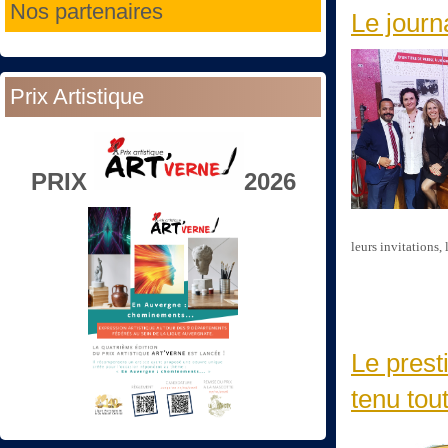
Nos partenaires
Le jour
Prix Artistique
PRIX
2026
leurs invitations, 
Le prest
tenu tou