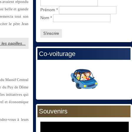
es avaient répondu
ssi belle et grande
Prénom
*
 remercia tout son
Nom
*
citer le père Jean
les papilles...
Co-voiturage
 du Massif Central
oire du Puy de Dôme
es initiatives qui
urel et économique
Souvenirs
ndez-vous à leurs