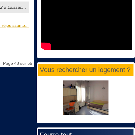
A12 à Laissac…
 réjouissante...
Page 48 sur 55
Vous rechercher un logement ?
Fourre-tout