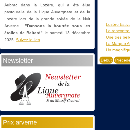
Aubrac dans la Lozère, qui a été élue
pastourelle de la Ligue Auvergnate et de la
Lozère lors de la grande soirée de la Nuit
Lozère Estiva
Arverne...
"Dansons la bourrée sous les
La rencontre 
étoiles de Baltard"
le
samedi 13 décembre
Une très bel
2025.
Suivez le lien
...
La Marque A
Un magnifiqu
Newsletter
Début
Précéde
Prix arverne