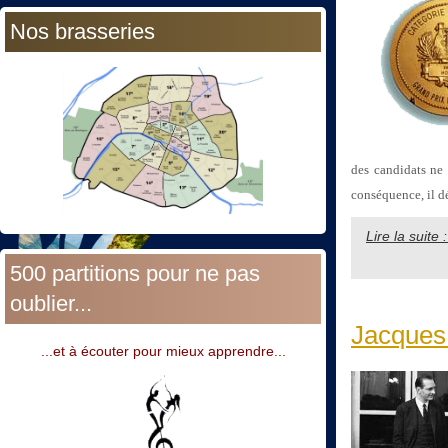
Nos brasseries
des candidats ne 
conséquence, il d
Lire la suit
500 partitions pour ne pas
oublier...
Jacques 
...et à écouter pour mieux apprendre...