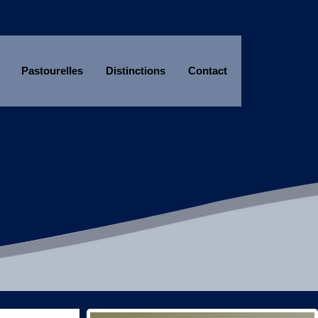
Pastourelles
Distinctions
Contact
Année
Mois
Année
Mois