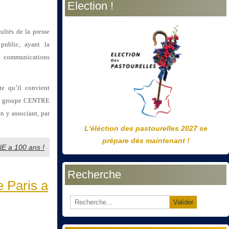
Election !
précédente
précédent
suivante
suivant
cultés de la presse
public, ayant la
de communications
te qu’il convient
E, groupe CENTRE
n y associant, par
L'éléction des pastourelles 2027 se
prépare dès maintenant !
NE a 100 ans !
Recherche
e Paris a
Valider