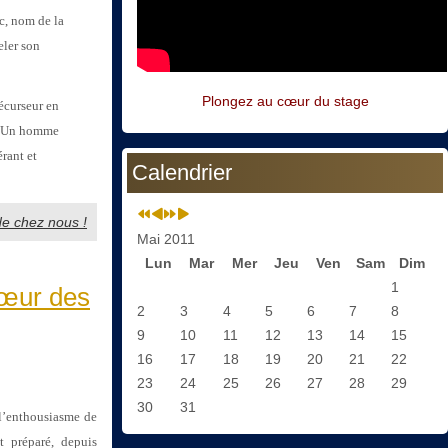
c, nom de la
eler son
Plongez au cœur du stage
écurseur en
e. Un homme
rant et
Calendrier
 de chez nous !
Mai 2011
Lun
Mar
Mer
Jeu
Ven
Sam
Dim
1
œur des
2
3
4
5
6
7
8
9
10
11
12
13
14
15
16
17
18
19
20
21
22
23
24
25
26
27
28
29
30
31
t l’enthousiasme de
t préparé, depuis