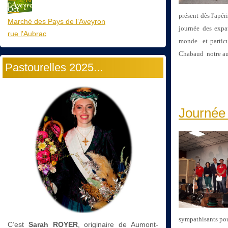
Oct
présent dès l'apér
Marché des Pays de l’Aveyron
journée des expat
rue l'Aubrac
monde et particul
Chabaud notre au
Pastourelles 2025...
Journée
sympathisants pour
C’est
Sarah ROYER
, originaire de Aumont-