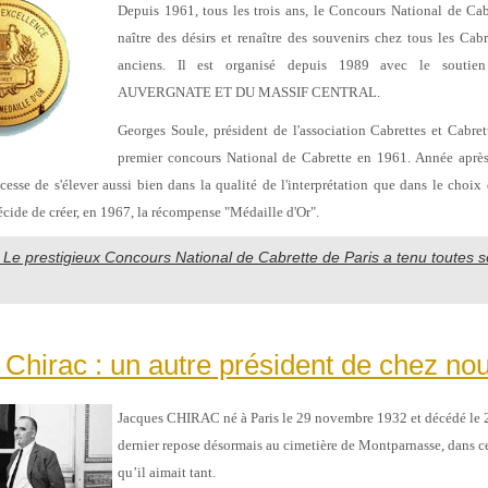
Depuis 1961, tous les trois ans, le Concours National de Cabr
naître des désirs et renaître des souvenirs chez tous les Cabre
anciens. Il est organisé depuis 1989 avec le sout
AUVERGNATE ET DU MASSIF CENTRAL.
Georges Soule, président de l'association Cabrettes et Cabrett
premier concours National de Cabrette en 1961. Année après
cesse de s'élever aussi bien dans la qualité de l'interprétation que dans le choi
écide de créer, en 1967, la récompense "Médaille d'Or".
e : Le prestigieux Concours National de Cabrette de Paris a tenu toutes
Chirac : un autre président de chez nou
Jacques CHIRAC né à Paris le 29 novembre 1932 et décédé le 
dernier repose désormais au cimetière de Montparnasse, dans cet
qu’il aimait tant.