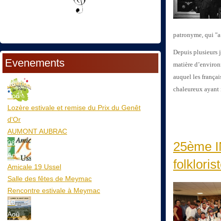
patronyme, qui "a
Depuis plusieurs 
Evenements
matière d’environ
auquel les françai
06
chaleureux ayant m
Aoû
Lozère estivale et remise du Prix du Genêt
d'Or
AUMONT AUBRAC
08
25ème I
Aoû
folkloris
Amicale 19 Ussel
Salle des fêtes de Meymac
Rencontre estivale à Meymac
10
Aoû