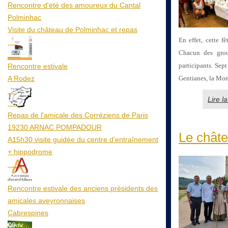
Rencontre d'été des amoureux du Cantal
Polminhac
Visite du château de Polminhac et repas
En effet, cette f
12
Chacun des grou
Aoû
participants. Sep
Rencontre estivale
A Rodez
Gentianes, la Mo
23
Lire l
Aoû
Repas de l'amicale des Corréziens de Paris
19230 ARNAC POMPADOUR
Le châtea
A15h30 visite guidée du centre d’entraînement
+ hippodrome
25
Aoû
Rencontre estivale des anciens présidents des
amicales aveyronnaises
Cabrespines
09