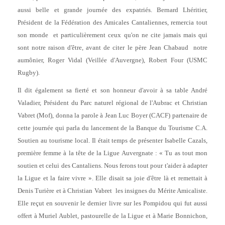
aussi belle et grande journée des expatriés. Bernard Lhéritier,
Président de la Fédération des Amicales Cantaliennes, remercia tout
son monde et particulièrement ceux qu'on ne cite jamais mais qui
sont notre raison d'être, avant de citer le père Jean Chabaud notre
aumônier, Roger Vidal (Veillée d'Auvergne), Robert Four (USMC
Rugby).
Il dit également sa fierté et son honneur d'avoir à sa table André
Valadier, Président du Parc naturel régional de l'Aubrac et Christian
Vabret (Mof), donna la parole à Jean Luc Boyer (CACF) partenaire de
cette journée qui parla du lancement de la Banque du Tourisme C.A.
Soutien au tourisme local. Il était temps de présenter Isabelle Cazals,
première femme à la tête de la Ligue Auvergnate : « Tu as tout mon
soutien et celui des Cantaliens. Nous ferons tout pour t'aider à adapter
la Ligue et la faire vivre ». Elle disait sa joie d'être là et remettait à
Denis Turière et à Christian Vabret les insignes du Mérite Amicaliste.
Elle reçut en souvenir le dernier livre sur les Pompidou qui fut aussi
offert à Muriel Aublet, pastourelle de la Ligue et à Marie Bonnichon,