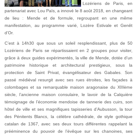
Lozériens de Paris, en
partenariat avec Lou Païs, a innové le 8 août 2018, en changeant
de lieu : Mende et de formule, regroupant en une même
manifestation, au programme varié, Lozère Estivale et Genêt
d’Or.
C’est à 14h30 que sous un soleil resplendissant, plus de 50
Lozériens de Paris se répartissaient en 2 groupes pour visiter,
grâce à deux guides expérimentés, la ville de Mende, dotée d’un
patrimoine historique et architectural prestigieux, sous la
protection de Saint Privat, évangélisateur des Gabales. Son
passé médiéval resurgit avec ses rues étroites, les façades à
colombages et sa remarquable maison aragonaise du XIIIème
siècle, l’ancienne maison consulaire, le lavoir de la Calquière
témoignage de l’économie mendoise de tannerie des cuirs, son
hôtel de ville et ses magnifiques tapisseries d’Aubusson, la tour
des Pénitents Blancs, la célèbre cathédrale, de style gothique
catalan de 1367, avec ses deux tours différentes rappelant la
prééminence du pouvoir de l’évêque sur les chanoines, ses