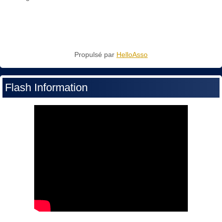
Propulsé par
HelloAsso
Flash Information