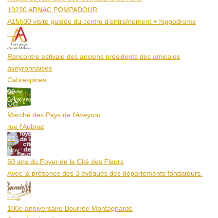
19230 ARNAC POMPADOUR
A15h30 visite guidée du centre d’entraînement + hippodrome
25
Aoû
Rencontre estivale des anciens présidents des amicales
aveyronnaises
Cabrespines
09
Oct
Marché des Pays de l’Aveyron
rue l'Aubrac
21
Nov
60 ans du Foyer de la Cité des Fleurs
Avec la présence des 3 évêques des départements fondateurs.
20
Mar
100e anniversaire Bourrée Montagnarde