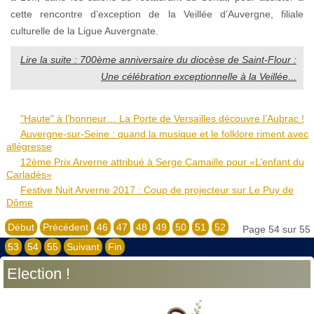
cette rencontre d’exception de la Veillée d’Auvergne, filiale
culturelle de la Ligue Auvergnate.
Lire la suite : 700ème anniversaire du diocèse de Saint-Flour :
Une célébration exceptionnelle à la Veillée...
"Haute" à l’honneur… La Porte de Versailles découvre l’Aubrac !
Auvergne-sur-Seine : quand la musique et le folklore riment avec
allégresse
12ème Prix Arverne attribué à Serge Camaille pour «L’enfant du
Carladès»
Festive Nuit Arverne 2017 : Coup de projecteur sur Le Puy de
Dôme
Début
Précédent
46
47
48
49
50
51
52
Page 54 sur 55
53
54
55
Suivant
Fin
Election !