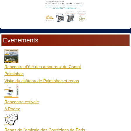
Evenements
10
Aoû
Rencontre d'été des amoureux du Cantal
Polminhac
Visite du château de Polminhac et repas
12
Aoû
Rencontre estivale
A Rodez
23
Aoû
Repas de l'amicale des Corréziens de Paris