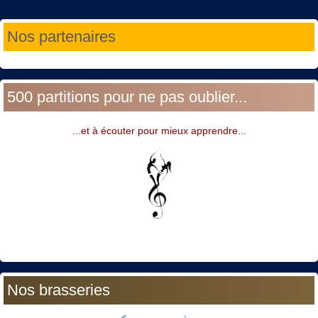
Année
Mois
Année
Mois
Nos partenaires
précédente
précédent
suivante
suivant
500 partitions pour ne pas oublier...
...et à écouter pour mieux apprendre...
Nos brasseries