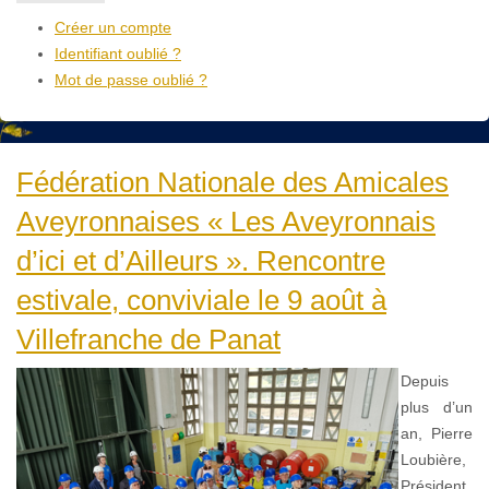
Créer un compte
Identifiant oublié ?
Mot de passe oublié ?
Fédération Nationale des Amicales
Aveyronnaises « Les Aveyronnais
d’ici et d’Ailleurs ». Rencontre
estivale, conviviale le 9 août à
Villefranche de Panat
Depuis
plus d’un
an, Pierre
Loubière,
Président