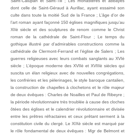
Saint-Calupan et Saint-Till ; Les monastères et abbayes
dont celle de Saint-Géraud à Aurillac, ayant essaimé son
culte dans toute la moitié Sud de la France ; L’âge d’or de
l’art roman ayant façonné 150 églises magnifiques jusqu’au
XIIè siècle et des sculptures de renom comme le Christ
roman de la cathédrale de Saint-Flour ; Le temps du
gothique illustré par d’admirables constructions comme la
cathédrale de Clermont-Ferrand et l’église de Salers ; Les
guerres religieuses avec leurs combats sanglants au XVIè
siècle ; L’époque moderne des XVIIè et XVIIIè siècles qui
suscita un élan religieux avec de nouvelles congrégations,
les confréries et les pèlerinages, le style baroque cantalien,
la construction de chapelles à clochetons et le rôle majeur
de deux évêques : Charles de Noailles et Paul de Ribeyre ;
la période révolutionnaire très troublée à cause des cloches
ôtées des églises et le calendrier révolutionnaire et divisée
entre les prêtres réfractaires et ceux prêtant serment à la
constitution civile du clergé. Le XIXè siècle est marqué par
le rôle fondamental de deux évêques : Mgr de Belmont et