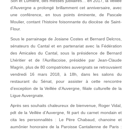
Son et Lumière, des messes jubilaires… en 2017, la Veillée
d’Auvergne a prolongé brillamment cet anniversaire, avec
une conférence, en tous points éminente, de Pascale
Moulier, contant l’histoire foisonnante du diocèse de Saint-
Flour.
Sous le parrainage de Josiane Costes et Bernard Delcros,
sénateurs du Cantal et en partenariat avec la Fédération
des Amicales du Cantal, sous la présidence de Bernard
Lhéritier et de l’Aurillacoise, présidée par Jean-Claude
Magrin, plus de 80 compatriotes auvergnats se retrouvaient
vendredi 16 mars 2018, à 18h, dans les salons du
restaurant du Sénat, pour assister à cette rencontre
d’exception de la Veillée d’Auvergne, filiale culturelle de la
Ligue Auvergnate.
Après ses souhaits chaleureux de bienvenue, Roger Vidal,
pdt de la Veillée d’Auvergne, fit part du carnet mondain et
cita les personnalités : Le Père Chabaud, chanoine et
aumônier honoraire de la Paroisse Cantalienne de Paris :