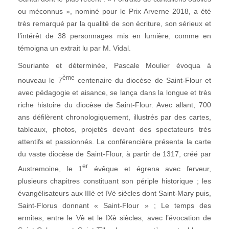
ou méconnus », nominé pour le Prix Arverne 2018, a été
très remarqué par la qualité de son écriture, son sérieux et
l’intérêt de 38 personnages mis en lumière, comme en
témoigna un extrait lu par M. Vidal.
Souriante et déterminée, Pascale Moulier évoqua à
ème
nouveau le 7
centenaire du diocèse de Saint-Flour et
avec pédagogie et aisance, se lança dans la longue et très
riche histoire du diocèse de Saint-Flour. Avec allant, 700
ans défilèrent chronologiquement, illustrés par des cartes,
tableaux, photos, projetés devant des spectateurs très
attentifs et passionnés. La conférencière présenta la carte
du vaste diocèse de Saint-Flour, à partir de 1317, créé par
er
Austremoine, le 1
évêque et égrena avec ferveur,
plusieurs chapitres constituant son périple historique ; les
évangélisateurs aux IIIè et IVè siècles dont Saint-Mary puis,
Saint-Florus donnant « Saint-Flour » ; Le temps des
ermites, entre le Vè et le IXè siècles, avec l’évocation de