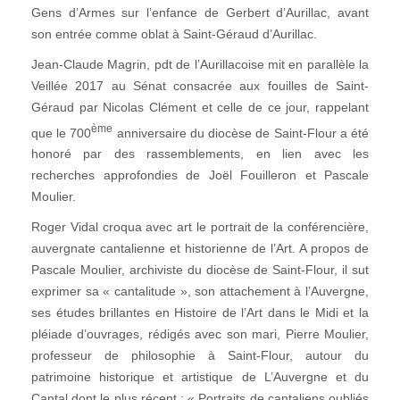
Gens d’Armes sur l’enfance de Gerbert d’Aurillac, avant
son entrée comme oblat à Saint-Géraud d’Aurillac.
Jean-Claude Magrin, pdt de l’Aurillacoise mit en parallèle la
Veillée 2017 au Sénat consacrée aux fouilles de Saint-
Géraud par Nicolas Clément et celle de ce jour, rappelant
ème
que le 700
anniversaire du diocèse de Saint-Flour a été
honoré par des rassemblements, en lien avec les
recherches approfondies de Joël Fouilleron et Pascale
Moulier.
Roger Vidal croqua avec art le portrait de la conférencière,
auvergnate cantalienne et historienne de l’Art. A propos de
Pascale Moulier, archiviste du diocèse de Saint-Flour, il sut
exprimer sa « cantalitude », son attachement à l’Auvergne,
ses études brillantes en Histoire de l’Art dans le Midi et la
pléiade d’ouvrages, rédigés avec son mari, Pierre Moulier,
professeur de philosophie à Saint-Flour, autour du
patrimoine historique et artistique de L’Auvergne et du
Cantal dont le plus récent : « Portraits de cantaliens oubliés