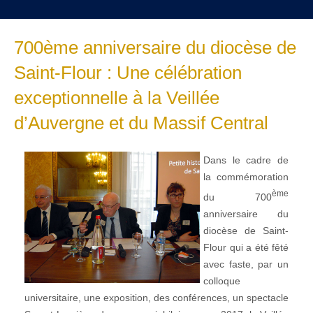
700ème anniversaire du diocèse de
Saint-Flour : Une célébration
exceptionnelle à la Veillée
d’Auvergne et du Massif Central
Dans le cadre de
la commémoration
ème
du 700
anniversaire du
diocèse de Saint-
Flour qui a été fêté
avec faste, par un
colloque
universitaire, une exposition, des conférences, un spectacle