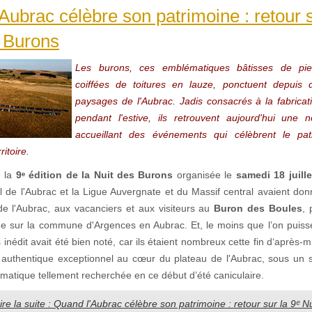
Aubrac célèbre son patrimoine : retour s
s Burons
Les burons, ces emblématiques bâtisses de pie
coiffées de toitures en lauze, ponctuent depuis d
paysages de l'Aubrac. Jadis consacrés à la fabrica
pendant l'estive, ils retrouvent aujourd'hui une 
accueillant des événements qui célèbrent le pat
ritoire.
e la
9ᵉ édition de la Nuit des Burons
organisée le
samedi 18 juill
al de l'Aubrac et la Ligue Auvergnate et du Massif central avaient do
de l'Aubrac, aux vacanciers et aux visiteurs au
Buron des Boules
, 
ude sur la commune d'Argences en Aubrac. Et, le moins que l’on puisse
inédit avait été bien noté, car ils étaient nombreux cette fin d‘après-m
authentique exceptionnel au cœur du plateau de l'Aubrac, sous un so
imatique tellement recherchée en ce début d’été caniculaire.
ire la suite : Quand l'Aubrac célèbre son patrimoine : retour sur la 9ᵉ 