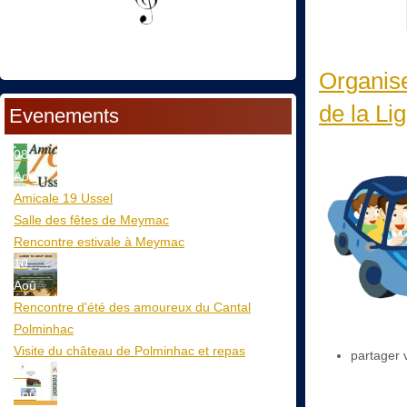
Organise
de la Lig
Evenements
08
Aoû
Amicale 19 Ussel
Salle des fêtes de Meymac
Rencontre estivale à Meymac
10
Aoû
Rencontre d'été des amoureux du Cantal
Polminhac
Visite du château de Polminhac et repas
partager 
12
Aoû