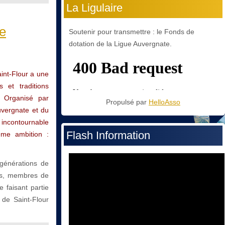
La Ligulaire
ne
Soutenir pour transmettre : le Fonds de
dotation de la Ligue Auvergnate.
aint-Flour a une
 et traditions
. Organisé par
Propulsé par
HelloAsso
Auvergnate et du
 incontournable
Flash Information
ême ambition :
 générations de
res, membres de
 faisant partie
 de Saint-Flour