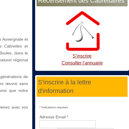
Recensement des Cabrettaïres
ue Auvergnate et
ale
Cabrettes et
Boules, dans le
S'inscrire
aturel régional
Consulter l'annuaire
s générations de
S'inscrire à la lettre
es
œuvre sans
d'information
ainsi que notre
 venez avec vos
*
Indications requises
Adresse Email
*