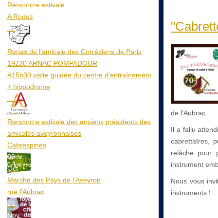
Rencontre estivale
A Rodez
"Cabrett
23
Aoû
Repas de l'amicale des Corréziens de Paris
19230 ARNAC POMPADOUR
A15h30 visite guidée du centre d’entraînement
+ hippodrome
25
Aoû
de l’Aubrac.
Rencontre estivale des anciens présidents des
Il a fallu atte
amicales aveyronnaises
cabrettaïres, 
Cabrespines
relâche pour p
09
instrument embl
Oct
Marché des Pays de l’Aveyron
Nous vous invi
rue l'Aubrac
instruments !
21
Nov