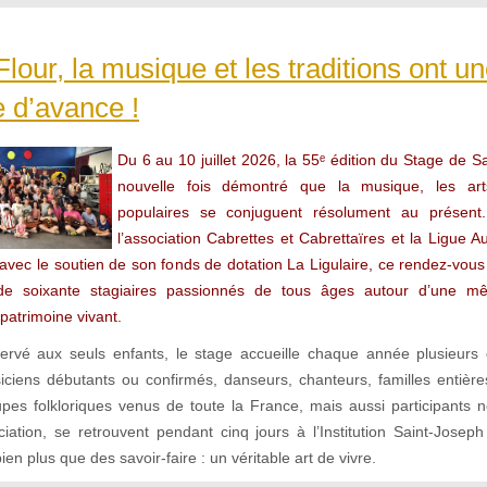
Flour, la musique et les traditions ont u
 d’avance !
Du 6 au 10 juillet 2026, la 55ᵉ édition du Stage de S
nouvelle fois démontré que la musique, les arts
populaires se conjuguent résolument au présent
l’association Cabrettes et Cabrettaïres et la Ligue 
 avec le soutien de son fonds de dotation La Ligulaire, ce rendez-vous
de soixante stagiaires passionnés de tous âges autour d’une m
patrimoine vivant.
servé aux seuls enfants, le stage accueille chaque année plusieurs
siciens débutants ou confirmés, danseurs, chanteurs, familles entiè
es folkloriques venus de toute la France, mais aussi participants ne
iation, se retrouvent pendant cinq jours à l’Institution Saint-Joseph
ien plus que des savoir-faire : un véritable art de vivre.