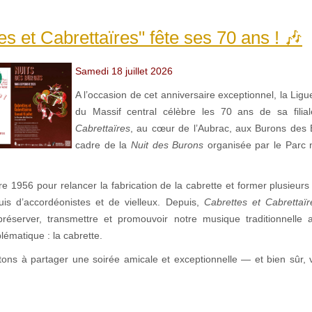
es et Cabrettaïres" fête ses 70 ans ! 🎶
Samedi 18 juillet 2026
A l’occasion de cet anniversaire exceptionnel, la Lig
du Massif central célèbre les 70 ans de sa fili
Cabrettaïres
, au cœur de l’Aubrac, aux Burons des 
cadre de la
Nuit des Burons
organisée par le Parc n
ndre 1956 pour relancer la fabrication de la cabrette et former plusieur
puis d’accordéonistes et de vielleux. Depuis,
Cabrettes et Cabrettaïr
réserver, transmettre et promouvoir notre musique traditionnelle 
ématique : la cabrette.
tons à partager une soirée amicale et exceptionnelle — et bien sûr,