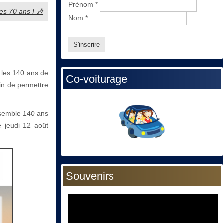
Prénom
*
ses 70 ans ! 🎶
Nom
*
 les 140 ans de
Co-voiturage
fin de permettre
nsemble 140 ans
e jeudi 12 août
Souvenirs