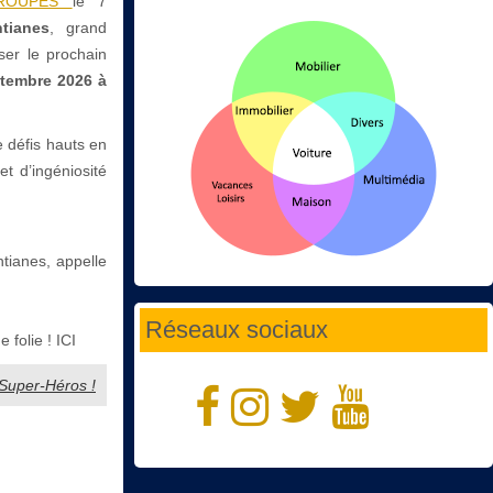
RGROUPES
le 7
tianes
, grand
iser le prochain
tembre 2026 à
 défis hauts en
et d’ingéniosité
tianes, appelle
Réseaux sociaux
folie ! ICI
 Super-Héros !