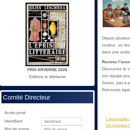
Depuis plusieu
couleur, où les
dans une ambian
Revivez l’ave
Découvrez la v
PRIX ARVERNE 2026
son équipe pour
Editions le dilettante
Suivez, pas à 
Retrouvez égal
Comité Directeur
Accès privé
L’incroyable 
Identifiant
Un moment for
Mot de passe