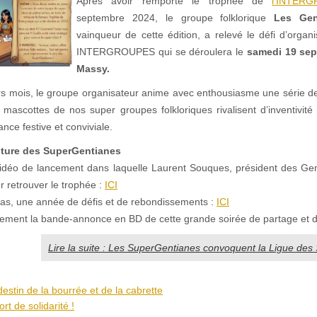
Après avoir remporté le trophée de
l’INTE
septembre 2024, le groupe folklorique
Les Gen
vainqueur de cette édition, a relevé le défi d’organ
INTERGROUPES qui se déroulera le
samedi 19 sep
Massy.
rs mois, le groupe organisateur anime avec enthousiasme une série de
 mascottes de nos super groupes folkloriques rivalisent d’inventivité 
ce festive et conviviale.
nture des SuperGentianes
idéo de lancement dans laquelle Laurent Souques, président des Gen
 retrouver le trophée :
ICI
pas, une année de défis et de rebondissements :
ICI
ement la bande-annonce en BD de cette grande soirée de partage et de 
Lire la suite : Les SuperGentianes convoquent la Ligue des
destin de la bourrée et de la cabrette
t de solidarité !