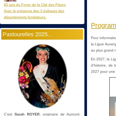
60 ans du Foyer de la Cité des Fleurs
Avec la présence des 3 évêques des
départements fondateurs.
Programm
Pastourelles 2025...
Pour informati
la Ligue Auverg
au plus grand n
En 2027, la Li
d’histoire, de
2027 pour une j
C’est
Sarah ROYER
, originaire de Aumont-