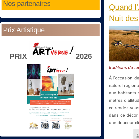
Nos partenaires
Quand l'
Nuit de
Prix Artistique
PRIX
2026
traditions du ter
À l'occasion d
naturel région
aux habitants 
mètres d'altit
ce rendez-vous 
dans ce décor 
une douceur cl
L