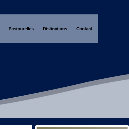
Pastourelles
Distinctions
Contact
Année
Mois
Année
Mois