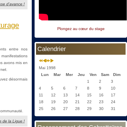
esse d’avance !
turage
Plongez au cœur du stage
Calendrier
ents entre nos
s manifestations
us avons mis en
Mai 1998
rnet.
Lun
Mar
Mer
Jeu
Ven
Sam
Dim
uvez désormais
1
2
3
4
5
6
7
8
9
10
11
12
13
14
15
16
17
18
19
20
21
22
23
24
25
26
27
28
29
30
31
e communauté.
 de la Ligue !