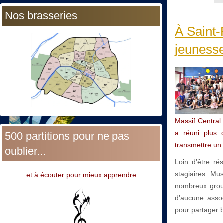
Nos brasseries
À Saint-
jeunesse
Massif Central
a réuni plus 
500 partitions pour ne pas
transmettre un 
oublier...
Loin d’être ré
stagiaires. Mu
...et à écouter pour mieux apprendre...
nombreux group
d’aucune assoc
pour partager b