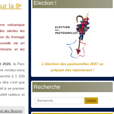
Election !
précédente
précédent
suivante
suivant
ur la 9ᵉ
rre volcanique
es siècles les
tion du fromage
nouvelle vie en
rimoine et les
et 2026
, le Parc
L'éléction des pastourelles 2027 se
nné rendez-vous
prépare dès maintenant !
perché à 1 200
 dire c’est que
Recherche
idi à se presser
leil radieux et
Valider
Nuit des Burons