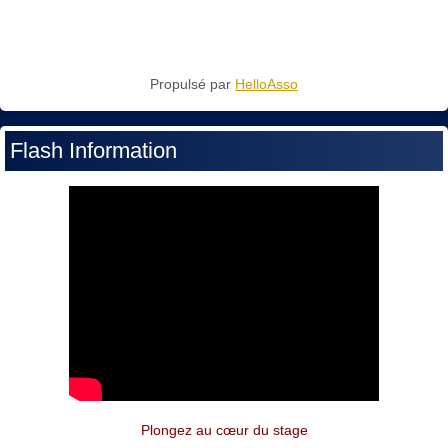
Propulsé par
HelloAsso
Flash Information
Plongez au cœur du stage