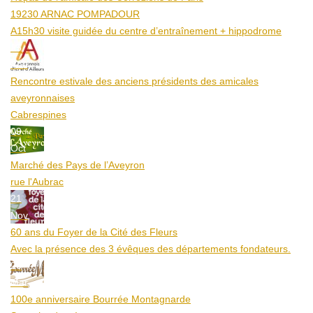
19230 ARNAC POMPADOUR
A15h30 visite guidée du centre d’entraînement + hippodrome
25
Aoû
Rencontre estivale des anciens présidents des amicales
aveyronnaises
Cabrespines
09
Oct
Marché des Pays de l’Aveyron
rue l'Aubrac
21
Nov
60 ans du Foyer de la Cité des Fleurs
Avec la présence des 3 évêques des départements fondateurs.
20
Mar
100e anniversaire Bourrée Montagnarde