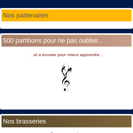
Année
Mois
Année
Mois
Nos partenaires
précédente
précédent
suivante
suivant
500 partitions pour ne pas oublier...
...et à écouter pour mieux apprendre...
Nos brasseries