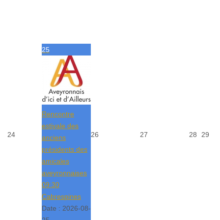
25
Rencontre
estivale des
24
26
27
28
29
anciens
présidents des
amicales
aveyronnaises
09:30
Cabrespines
Date :
2026-08-
25