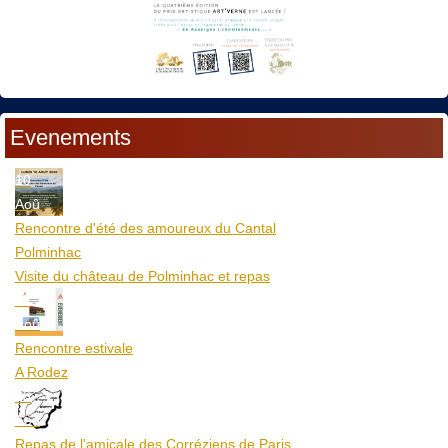
Evenements
10
Aoû
Rencontre d'été des amoureux du Cantal
Polminhac
Visite du château de Polminhac et repas
12
Aoû
Rencontre estivale
A Rodez
23
Aoû
Repas de l'amicale des Corréziens de Paris