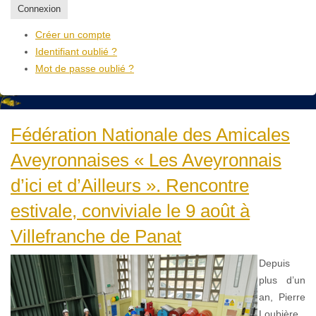
Connexion
Créer un compte
Identifiant oublié ?
Mot de passe oublié ?
Fédération Nationale des Amicales
Aveyronnaises « Les Aveyronnais
d’ici et d’Ailleurs ». Rencontre
estivale, conviviale le 9 août à
Villefranche de Panat
Depuis
plus d’un
an, Pierre
Loubière,