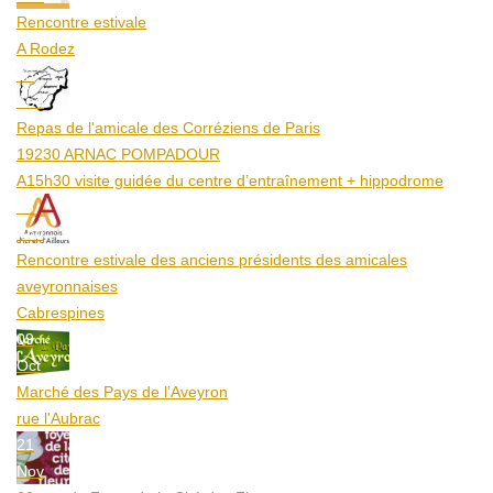
Rencontre estivale
A Rodez
23
Aoû
Repas de l'amicale des Corréziens de Paris
19230 ARNAC POMPADOUR
A15h30 visite guidée du centre d’entraînement + hippodrome
25
Aoû
Rencontre estivale des anciens présidents des amicales
aveyronnaises
Cabrespines
09
Oct
Marché des Pays de l’Aveyron
rue l'Aubrac
21
Nov