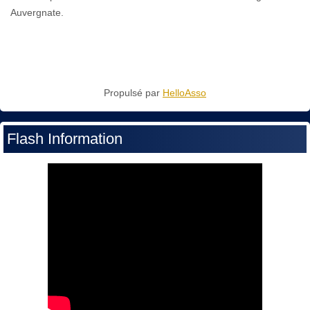
Auvergnate.
Propulsé par
HelloAsso
Flash Information