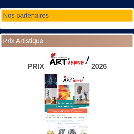
Année
Mois
Année
Mois
Nos partenaires
précédente
précédent
suivante
suivant
Prix Artistique
PRIX
2026