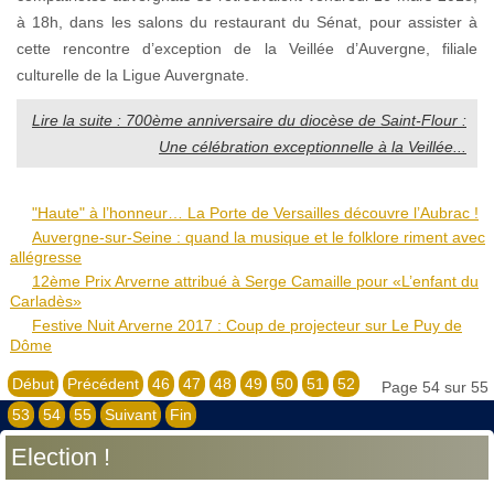
à 18h, dans les salons du restaurant du Sénat, pour assister à
cette rencontre d’exception de la Veillée d’Auvergne, filiale
culturelle de la Ligue Auvergnate.
Lire la suite : 700ème anniversaire du diocèse de Saint-Flour :
Une célébration exceptionnelle à la Veillée...
"Haute" à l’honneur… La Porte de Versailles découvre l’Aubrac !
Auvergne-sur-Seine : quand la musique et le folklore riment avec
allégresse
12ème Prix Arverne attribué à Serge Camaille pour «L’enfant du
Carladès»
Festive Nuit Arverne 2017 : Coup de projecteur sur Le Puy de
Dôme
Début
Précédent
46
47
48
49
50
51
52
Page 54 sur 55
53
54
55
Suivant
Fin
Election !