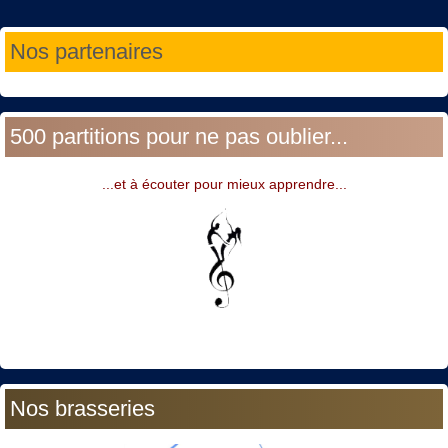
Année
Mois
Année
Mois
Nos partenaires
précédente
précédent
suivante
suivant
500 partitions pour ne pas oublier...
...et à écouter pour mieux apprendre...
Nos brasseries