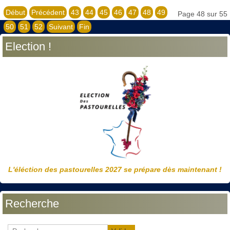
Début
Précédent
43
44
45
46
47
48
49
Page 48 sur 55
50
51
52
Suivant
Fin
Election !
L'éléction des pastourelles 2027 se prépare dès maintenant !
Recherche