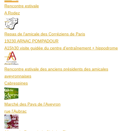
Rencontre estivale
A Rodez
23
Aoû
Repas de l'amicale des Corréziens de Paris
19230 ARNAC POMPADOUR
A15h30 visite guidée du centre d’entraînement + hippodrome
25
Aoû
Rencontre estivale des anciens présidents des amicales
aveyronnaises
Cabrespines
09
Oct
Marché des Pays de l’Aveyron
rue l'Aubrac
21
Nov