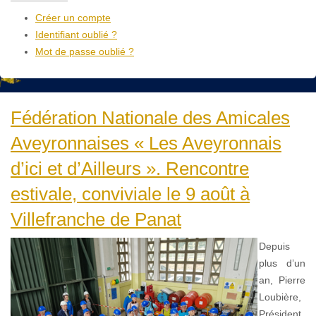
Créer un compte
Identifiant oublié ?
Mot de passe oublié ?
Fédération Nationale des Amicales
Aveyronnaises « Les Aveyronnais
d’ici et d’Ailleurs ». Rencontre
estivale, conviviale le 9 août à
Villefranche de Panat
Depuis
plus d’un
an, Pierre
Loubière,
Président