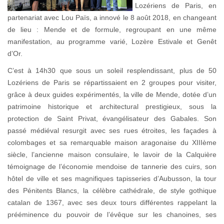
Lozériens de Paris, en
partenariat avec Lou Païs, a innové le 8 août 2018, en changeant
de lieu : Mende et de formule, regroupant en une même
manifestation, au programme varié, Lozère Estivale et Genêt
d’Or.
C’est à 14h30 que sous un soleil resplendissant, plus de 50
Lozériens de Paris se répartissaient en 2 groupes pour visiter,
grâce à deux guides expérimentés, la ville de Mende, dotée d’un
patrimoine historique et architectural prestigieux, sous la
protection de Saint Privat, évangélisateur des Gabales. Son
passé médiéval resurgit avec ses rues étroites, les façades à
colombages et sa remarquable maison aragonaise du XIIIème
siècle, l’ancienne maison consulaire, le lavoir de la Calquière
témoignage de l’économie mendoise de tannerie des cuirs, son
hôtel de ville et ses magnifiques tapisseries d’Aubusson, la tour
des Pénitents Blancs, la célèbre cathédrale, de style gothique
catalan de 1367, avec ses deux tours différentes rappelant la
prééminence du pouvoir de l’évêque sur les chanoines, ses