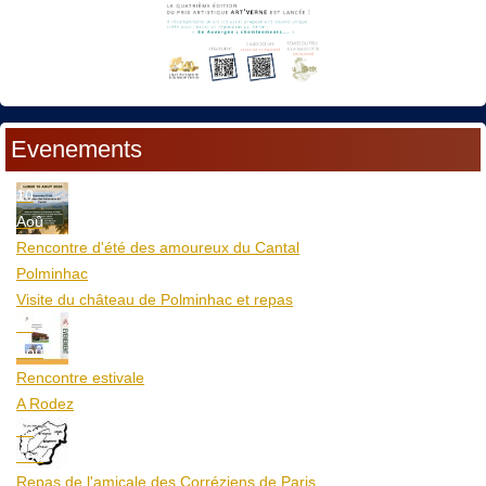
Evenements
10
Aoû
Rencontre d'été des amoureux du Cantal
Polminhac
Visite du château de Polminhac et repas
12
Aoû
Rencontre estivale
A Rodez
23
Aoû
Repas de l'amicale des Corréziens de Paris