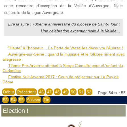
cette rencontre d’exception de la Veillée d’Auvergne, filiale
culturelle de la Ligue Auvergnate.
Lire la suite : 700ème anniversaire du diocèse de Saint-Flour :
Une célébration exceptionnelle à la Veillée...
"Haute" à l’honneur… La Porte de Versailles découvre l’Aubrac !
Auvergne-sur-Seine : quand la musique et le folklore riment avec
allégresse
12ème Prix Arverne attribué à Serge Camaille pour «L’enfant du
Carladès»
Festive Nuit Arverne 2017 : Coup de projecteur sur Le Puy de
Dôme
Début
Précédent
46
47
48
49
50
51
52
Page 54 sur 55
53
54
55
Suivant
Fin
Election !