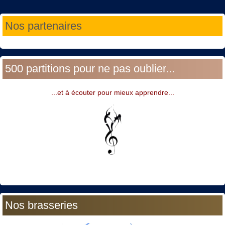
Année
Mois
Année
Mois
Nos partenaires
précédente
précédent
suivante
suivant
500 partitions pour ne pas oublier...
...et à écouter pour mieux apprendre...
Nos brasseries