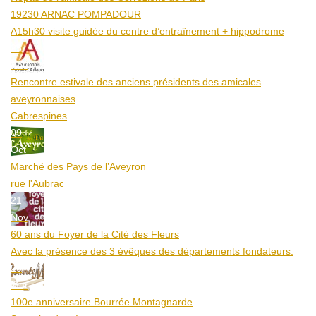
19230 ARNAC POMPADOUR
A15h30 visite guidée du centre d’entraînement + hippodrome
25
Aoû
Rencontre estivale des anciens présidents des amicales
aveyronnaises
Cabrespines
09
Oct
Marché des Pays de l’Aveyron
rue l'Aubrac
21
Nov
60 ans du Foyer de la Cité des Fleurs
Avec la présence des 3 évêques des départements fondateurs.
20
Mar
100e anniversaire Bourrée Montagnarde