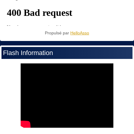
Propulsé par
HelloAsso
Flash Information