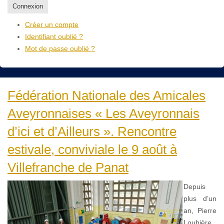
Connexion
Créer un compte
Identifiant oublié ?
Mot de passe oublié ?
Fédération Nationale des Amicales
Aveyronnaises « Les Aveyronnais
d’ici et d’Ailleurs ». Rencontre
estivale, conviviale le 9 août à
Villefranche de Panat
Depuis
plus d’un
an, Pierre
Loubière,