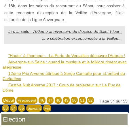
à 18h, dans les salons du restaurant du Sénat, pour assister à
cette rencontre d’exception de la Veillée d’Auvergne, filiale
culturelle de la Ligue Auvergnate.
Lire la suite : 700ème anniversaire du diocèse de Saint-Flour :
Une célébration exceptionnelle à la Veillée...
"Haute" à l’honneur… La Porte de Versailles découvre l’Aubrac !
Auvergne-sur-Seine : quand la musique et le folklore riment avec
allégresse
12ème Prix Arverne attribué à Serge Camaille pour «L’enfant du
Carladès»
Festive Nuit Arverne 2017 : Coup de projecteur sur Le Puy de
Dôme
Début
Précédent
46
47
48
49
50
51
52
Page 54 sur 55
53
54
55
Suivant
Fin
Election !