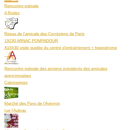
Rencontre estivale
A Rodez
23
Aoû
Repas de l'amicale des Corréziens de Paris
19230 ARNAC POMPADOUR
A15h30 visite guidée du centre d’entraînement + hippodrome
25
Aoû
Rencontre estivale des anciens présidents des amicales
aveyronnaises
Cabrespines
09
Oct
Marché des Pays de l’Aveyron
rue l'Aubrac
21
Nov