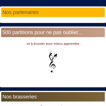
Année
Mois
Année
Mois
Nos partenaires
précédente
précédent
suivante
suivant
500 partitions pour ne pas oublier...
...et à écouter pour mieux apprendre...
Nos brasseries