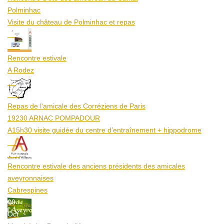
Polminhac
Visite du château de Polminhac et repas
12
Aoû
Rencontre estivale
A Rodez
23
Aoû
Repas de l'amicale des Corréziens de Paris
19230 ARNAC POMPADOUR
A15h30 visite guidée du centre d’entraînement + hippodrome
25
Aoû
Rencontre estivale des anciens présidents des amicales
aveyronnaises
Cabrespines
09
Oct