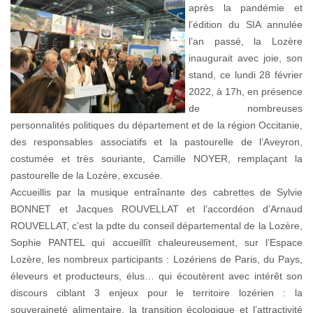
après la pandémie et
l’édition du SIA annulée
l’an passé, la Lozère
inaugurait avec joie, son
stand, ce lundi 28 février
2022, à 17h, en présence
de nombreuses
personnalités politiques du département et de la région Occitanie,
des responsables associatifs et la pastourelle de l’Aveyron,
costumée et très souriante, Camille NOYER, remplaçant la
pastourelle de la Lozère, excusée.
Accueillis par la musique entraînante des cabrettes de Sylvie
BONNET et Jacques ROUVELLAT et l’accordéon d’Arnaud
ROUVELLAT, c’est la pdte du conseil départemental de la Lozère,
Sophie PANTEL qui accueillît chaleureusement, sur l’Espace
Lozère, les nombreux participants : Lozériens de Paris, du Pays,
éleveurs et producteurs, élus… qui écoutèrent avec intérêt son
discours ciblant 3 enjeux pour le territoire lozérien : la
souveraineté alimentaire, la transition écologique et l’attractivité