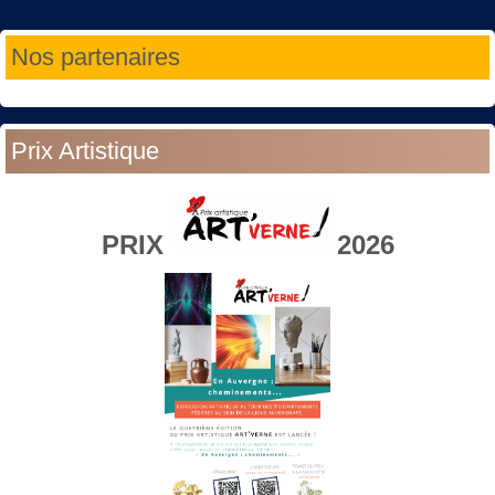
Année
Mois
Année
Mois
Nos partenaires
précédente
précédent
suivante
suivant
Prix Artistique
PRIX
2026