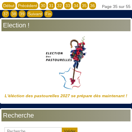
Début
Précédent
30
31
32
33
34
35
36
Page 35 sur 55
37
38
39
Suivant
Fin
Election !
L'éléction des pastourelles 2027 se prépare dès maintenant !
Recherche
Valider