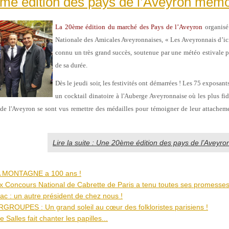
me édition des pays de l’Aveyron mémo
La 20ème édition du marché des Pays de l’Aveyron
organisé 
Nationale des Amicales Aveyronnaises, « Les Aveyronnais d’ici 
connu un très grand succès, soutenue par une météo estivale p
de sa durée.
Dès le jeudi soir, les festivités ont démarrées ! Les 75 exposant
un cocktail dinatoire à l'Auberge Aveyronnaise où les plus fi
e l'Aveyron se sont vus remettre des médailles pour témoigner de leur attachem
Lire la suite : Une 20ème édition des pays de l’Aveyr
LA MONTAGNE a 100 ans !
ux Concours National de Cabrette de Paris a tenu toutes ses promesses
ac : un autre président de chez nous !
ROUPES : Un grand soleil au cœur des folkloristes parisiens !
 Salles fait chanter les papilles...