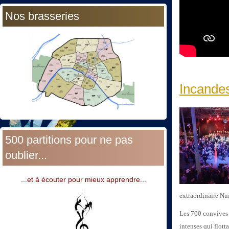
Nos brasseries
Incandes
500 partitions pour ne pas
oublier...
...et à écouter pour mieux apprendre...
extraordinaire Nui
Les 700 convives d
intenses qui flott