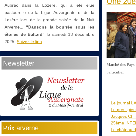
Une 20è
Aubrac dans la Lozère, qui a été élue
pastourelle de la Ligue Auvergnate et de la
Lozère lors de la grande soirée de la Nuit
Arverne...
"Dansons la bourrée sous les
étoiles de Baltard"
le
samedi 13 décembre
2025.
Suivez le lien
...
Newsletter
Marché des Pays d
particulier.
Le journal 
Le prestigie
Jacques Chir
25ème INTERG
Prix arverne
Le château de