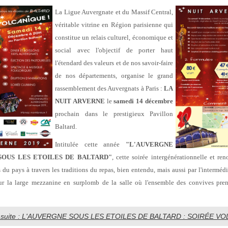
La Ligue Auvergnate et du Massif Central,
véritable vitrine en Région parisienne qui
constitue un relais culturel, économique et
social avec l'objectif de porter haut
l'étendard des valeurs et de nos savoir-faire
de nos départements, organise le grand
rassemblement des Auvergnats à Paris :
LA
NUIT ARVERNE
le
samedi 14 décembre
prochain dans le prestigieux Pavillon
Baltard.
Intitulée cette année
"L'AUVERGNE
SOUS LES ETOILES DE BALTARD"
, cette soirée intergénérationnelle et re
 du pays à travers les traditions du repas, bien entendu, mais aussi par l'interméd
 sur la large mezzanine en surplomb de la salle où l'ensemble des convives pr
la suite : L'AUVERGNE SOUS LES ETOILES DE BALTARD : SOIRÉE VOL