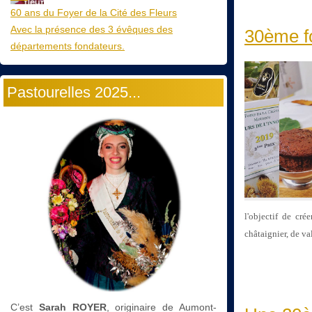
60 ans du Foyer de la Cité des Fleurs
Avec la présence des 3 évêques des
30ème fo
départements fondateurs.
Pastourelles 2025...
l'objectif de cr
châtaignier, de va
C’est
Sarah ROYER
, originaire de Aumont-