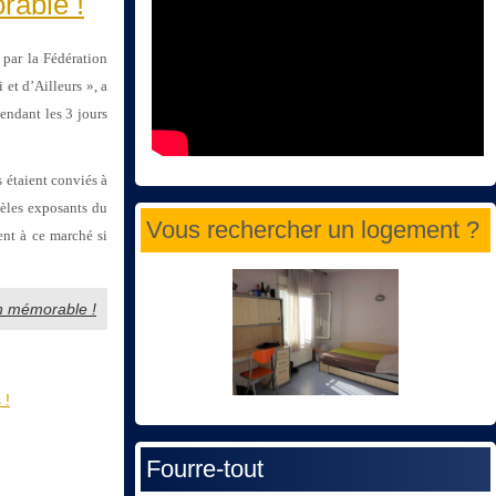
rable !
par la Fédération
et d’Ailleurs », a
endant les 3 jours
s étaient conviés à
dèles exposants du
Vous rechercher un logement ?
ent à ce marché si
on mémorable !
 !
Fourre-tout