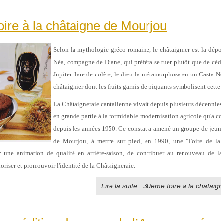
ire à la châtaigne de Mourjou
Selon la mythologie gréco-romaine, le châtaignier est la dépo
Néa, compagne de Diane, qui préféra se tuer plutôt que de cé
Jupiter. Ivre de colère, le dieu la métamorphosa en un Casta Ne
châtaignier dont les fruits garnis de piquants symbolisent cet
La Châtaigneraie cantalienne vivait depuis plusieurs décennies 
en grande partie à la formidable modernisation agricole qu'a c
depuis les années 1950. Ce constat a amené un groupe de jeu
de Mourjou, à mettre sur pied, en 1990, une "Foire de la
éer une animation de qualité en arrière-saison, de contribuer au renouveau de l
loriser et promouvoir l'identité de la Châtaigneraie.
Lire la suite : 30ème foire à la châtai