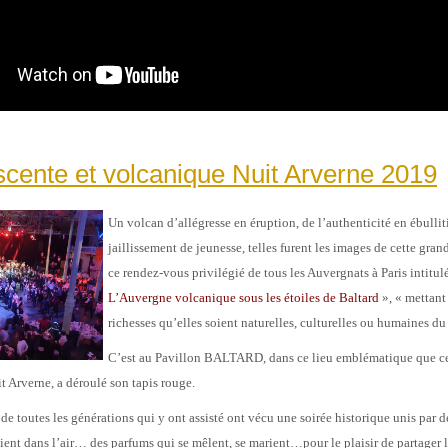
cente et volcanique Nuit Arverne 2019
Un volcan d’allégresse en éruption, de l’authenticité en ébullit
jaillissement de jeunesse, telles furent les images de cette gran
ce rendez-vous privilégié de tous les Auvergnats à Paris intitul
L’Auvergne volcanique sous les étoiles de Baltard
», « mettant
richesses qu’elles soient naturelles, culturelles ou humaines du
C’est au Pavillon BALTARD, dans ce lieu emblématique que c
t Arverne, a déroulé son tapis rouge.
e toutes les générations qui y ont assisté ont vécu une soirée historique unis par 
aient dans l’air… des parfums qui se mêlent, se marient…pour le plaisir de partager