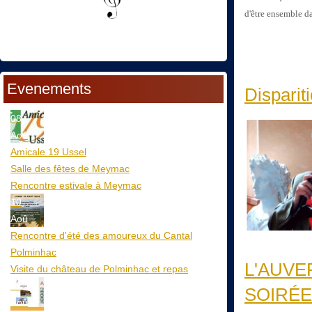
d'être ensemble d
Evenements
Disparit
08
Aoû
Amicale 19 Ussel
Salle des fêtes de Meymac
Rencontre estivale à Meymac
10
Aoû
Rencontre d'été des amoureux du Cantal
Polminhac
L'AUVE
Visite du château de Polminhac et repas
12
SOIRÉE
Aoû