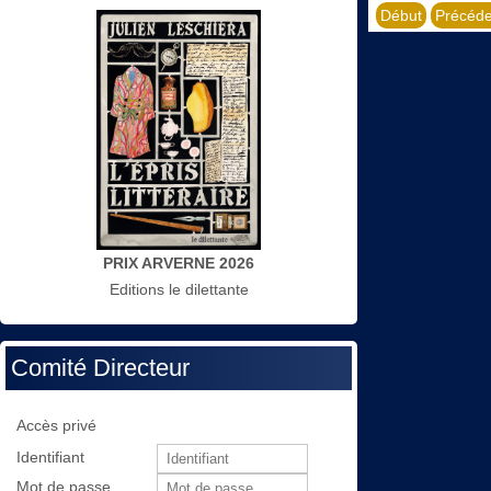
Début
Précéde
PRIX ARVERNE 2026
Editions le dilettante
Comité Directeur
Accès privé
Identifiant
Mot de passe