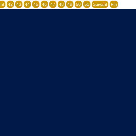
nt
42
43
44
45
46
47
48
49
50
51
Suivant
Fin