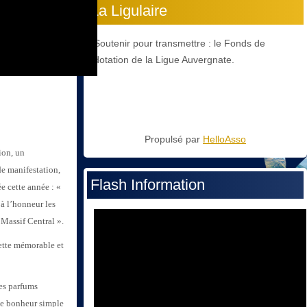
La Ligulaire
Soutenir pour transmettre : le Fonds de
dotation de la Ligue Auvergnate.
Propulsé par
HelloAsso
ion, un
de manifestation,
Flash Information
ée cette année : «
 à l’honneur les
 Massif Central ».
ette mémorable et
des parfums
 le bonheur simple