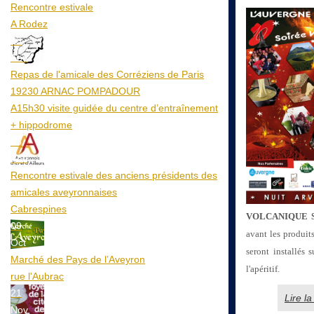
Rencontre estivale
A Rodez
23
Aoû
Repas de l'amicale des Corréziens de Paris
19230 ARNAC POMPADOUR
A15h30 visite guidée du centre d’entraînement
+ hippodrome
25
Aoû
Rencontre estivale des anciens présidents des
amicales aveyronnaises
Cabrespines
VOLCANIQUE 
09
avant les produits
Oct
seront installés
Marché des Pays de l’Aveyron
l'apéritif.
rue l'Aubrac
21
Lire 
Nov