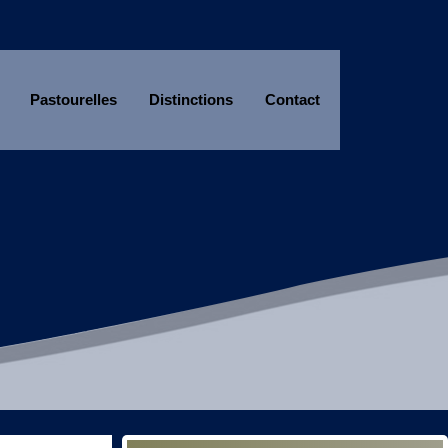
Pastourelles
Distinctions
Contact
Année
Mois
Année
Mois