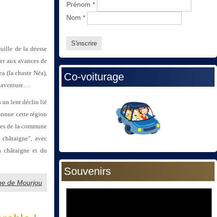
Prénom
*
Nom
*
uille de la déesse
der aux avances de
a (la chaste Néa),
Co-voiturage
te aventure…
un lent déclin lié
onnue cette région
nes de la commune
 châtaigne", avec
a châtaigne et du
Souvenirs
gne de Mourjou