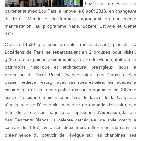
Lozériens de Paris, en
partenariat avec Lou Païs, a innové le 8 août 2018, en changeant
de lieu : Mende et de formule, regroupant en une même
manifestation, au programme varié, Lozère Estivale et Genêt
d’Or.
C’est à 14h30 que sous un soleil resplendissant, plus de 50
Lozériens de Paris se répartissaient en 2 groupes pour visiter,
grâce à deux guides expérimentés, la ville de Mende, dotée d’un
patrimoine historique et architectural prestigieux, sous la
protection de Saint Privat, évangélisateur des Gabales. Son
passé médiéval resurgit avec ses rues étroites, les façades à
colombages et sa remarquable maison aragonaise du XIIIème
siècle, l’ancienne maison consulaire, le lavoir de la Calquière
témoignage de l’économie mendoise de tannerie des cuirs, son
hôtel de ville et ses magnifiques tapisseries d’Aubusson, la tour
des Pénitents Blancs, la célèbre cathédrale, de style gothique
catalan de 1367, avec ses deux tours différentes rappelant la
prééminence du pouvoir de l’évêque sur les chanoines, ses