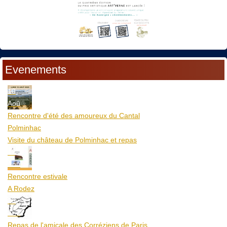
Evenements
10
Aoû
Rencontre d'été des amoureux du Cantal
Polminhac
Visite du château de Polminhac et repas
12
Aoû
Rencontre estivale
A Rodez
23
Aoû
Repas de l'amicale des Corréziens de Paris