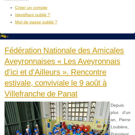
Créer un compte
Identifiant oublié ?
Mot de passe oublié ?
Fédération Nationale des Amicales
Aveyronnaises « Les Aveyronnais
d’ici et d’Ailleurs ». Rencontre
estivale, conviviale le 9 août à
Villefranche de Panat
Depuis
plus d’un
an, Pierre
Loubière,
Président