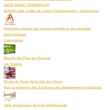
19230 ARNAC POMPADOUR
A15h30 visite guidée du centre d’entraînement + hippodrome
25
Aoû
Rencontre estivale des anciens présidents des amicales
aveyronnaises
Cabrespines
09
Oct
Marché des Pays de l’Aveyron
rue l'Aubrac
21
Nov
60 ans du Foyer de la Cité des Fleurs
Avec la présence des 3 évêques des départements fondateurs.
20
Mar
100e anniversaire Bourrée Montagnarde