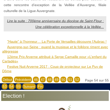
cette rencontre d’exception de la Veillée d’Auvergne, filiale
culturelle de la Ligue Auvergnate.
Lire la suite : 700ème anniversaire du diocèse de Saint-Flour :
Une célébration exceptionnelle à la Veillée...
"Haute" à l’honneur… La Porte de Versailles découvre l’Aubrac !
Auvergne-sur-Seine : quand la musique et le folklore riment avec
allégresse
12ème Prix Arverne attribué à Serge Camaille pour «L’enfant du
Carladès»
Festive Nuit Arverne 2017 : Coup de projecteur sur Le Puy de
Dôme
Début
Précédent
46
47
48
49
50
51
52
Page 54 sur 55
53
54
55
Suivant
Fin
Election !