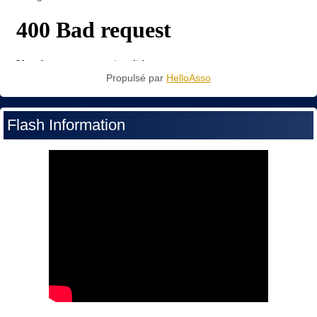
Propulsé par
HelloAsso
Flash Information