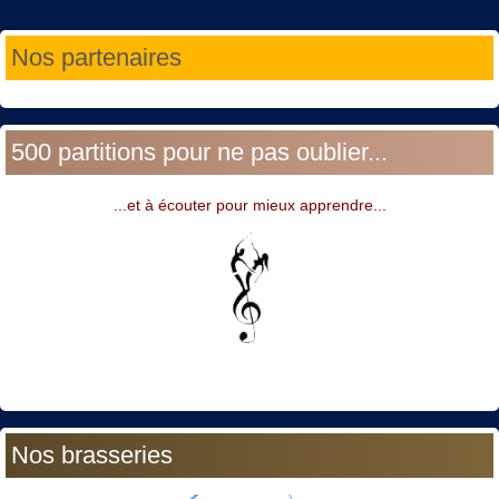
Année
Mois
Année
Mois
Nos partenaires
précédente
précédent
suivante
suivant
500 partitions pour ne pas oublier...
...et à écouter pour mieux apprendre...
Nos brasseries