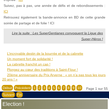
Suivez, pas à pas, une année de défis et de rebondissements :
ICI
Retrouvez également la bande-annonce en BD de cette grande
soirée de partage et de folie ! ICI
Lire la suite : Les SuperGentianes convoquent la Ligue des
Super-Héros !
L’incroyable destin de la bourrée et de la cabrette
Un moment fort de solidarité !
La cabrette franchit un cap !
Plongez au cœur des traditions à Saint-Flour !
20ème anniversaire du Prix Arverne : « on n’a pas tous les jours
20 ans ! »
Début
Précédent
1
2
3
4
5
6
7
8
9
10
Page 1 sur 55
Suivant
Fin
Election !