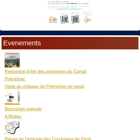
Evenements
10
Aoû
Rencontre d'été des amoureux du Cantal
Polminhac
Visite du château de Polminhac et repas
12
Aoû
Rencontre estivale
A Rodez
23
Aoû
Repas de l'amicale des Corréziens de Paris