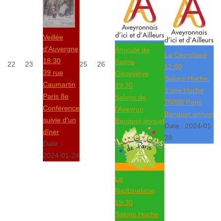
Veillée
d'Auvergne
Amicale de
La Cayrolaise
18:30
Sainte
22
23
25
26
12:00
39 rue
Géneviève
Salons Hoche,
Caumartin
19:30
9 ave Hoche
Paris 8e
Salons de
75008 Paris
Conférence
l'Aveyron
Banquet annuel
suivie d'un
Banquet annuel
Date :
2024-01-
dîner
28
Date :
2024-01-24
La
Nasbinalaise
19:30
Salons Hoche