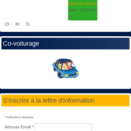
Banquet annuel
Date :
2024-01-
27
29
30
31
Co-voiturage
S'inscrire à la lettre d'information
*
Indications requises
Adresse Email
*