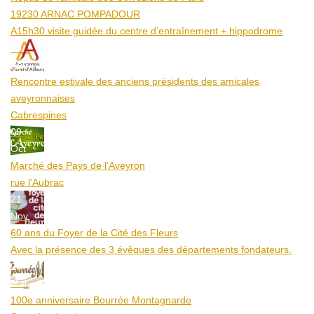
19230 ARNAC POMPADOUR
A15h30 visite guidée du centre d’entraînement + hippodrome
25
Aoû
Rencontre estivale des anciens présidents des amicales
aveyronnaises
Cabrespines
09
Oct
Marché des Pays de l’Aveyron
rue l'Aubrac
21
Nov
60 ans du Foyer de la Cité des Fleurs
Avec la présence des 3 évêques des départements fondateurs.
20
Mar
100e anniversaire Bourrée Montagnarde