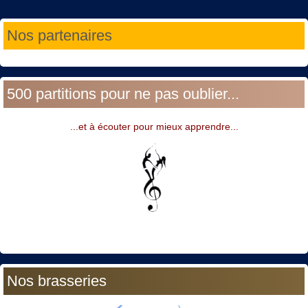
Année
Mois
Année
Mois
Nos partenaires
précédente
précédent
suivante
suivant
500 partitions pour ne pas oublier...
...et à écouter pour mieux apprendre...
Nos brasseries