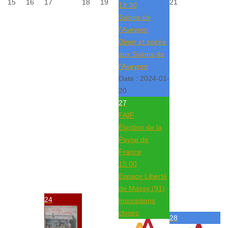
15
16
17
18
19
21
19:30
Salons de
l'Aveyron
Dîner et soirée
aux Salons de
l'Aveyron
Date :
2024-01-
20
27
FAIF
Élection de la
Payse de
France
15:00
Espace Liberté
de Massy (91)
24
Inscriptions
closes
28