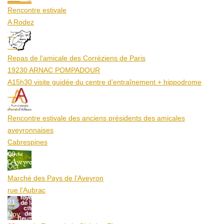
Rencontre estivale
A Rodez
23
Aoû
Repas de l'amicale des Corréziens de Paris
19230 ARNAC POMPADOUR
A15h30 visite guidée du centre d’entraînement + hippodrome
25
Aoû
Rencontre estivale des anciens présidents des amicales
aveyronnaises
Cabrespines
09
Oct
Marché des Pays de l’Aveyron
rue l'Aubrac
21
Nov