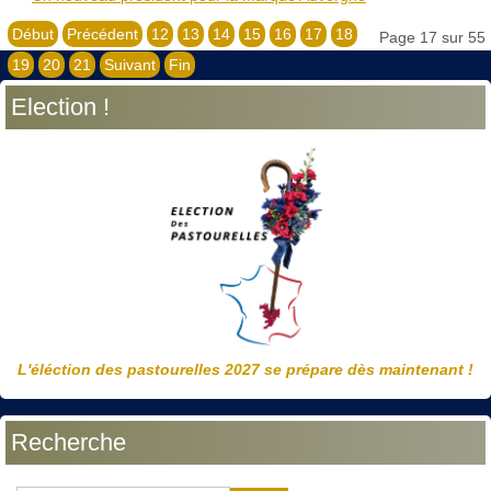
Début
Précédent
12
13
14
15
16
17
18
Page 17 sur 55
19
20
21
Suivant
Fin
Election !
L'éléction des pastourelles 2027 se prépare dès maintenant !
Recherche