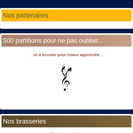
Année
Mois
Année
Mois
Nos partenaires
précédente
précédent
suivante
suivant
500 partitions pour ne pas oublier...
...et à écouter pour mieux apprendre...
Nos brasseries