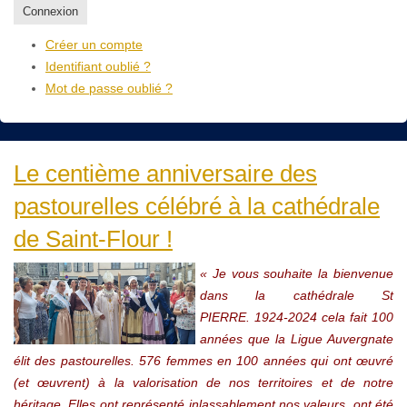
Connexion
Créer un compte
Identifiant oublié ?
Mot de passe oublié ?
Le centième anniversaire des
pastourelles célébré à la cathédrale
de Saint-Flour !
« Je vous souhaite la bienvenue
dans la cathédrale St
PIERRE.
1924-2024 cela fait 100
années que la Ligue Auvergnate
élit des pastourelles. 576 femmes en 100 années qui ont œuvré
(et œuvrent) à la valorisation de nos territoires et de notre
héritage. Elles ont représenté inlassablement nos valeurs, ont été