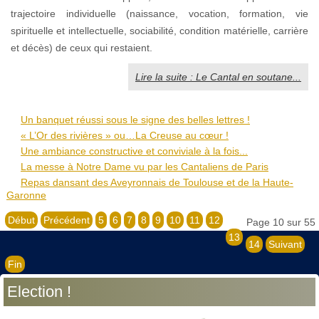
trajectoire individuelle (naissance, vocation, formation, vie
spirituelle et intellectuelle, sociabilité, condition matérielle, carrière
et décès) de ceux qui restaient.
Lire la suite : Le Cantal en soutane...
Un banquet réussi sous le signe des belles lettres !
« L’Or des rivières » ou…La Creuse au cœur !
Une ambiance constructive et conviviale à la fois...
La messe à Notre Dame vu par les Cantaliens de Paris
Repas dansant des Aveyronnais de Toulouse et de la Haute-
Garonne
Début
Précédent
5
6
7
8
9
10
11
12
Page 10 sur 55
13
14
Suivant
Fin
Election !