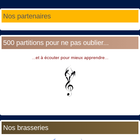
Année
Mois
Année
Mois
Nos partenaires
précédente
précédent
suivante
suivant
500 partitions pour ne pas oublier...
...et à écouter pour mieux apprendre...
Nos brasseries