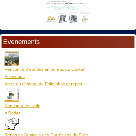
Evenements
10
Aoû
Rencontre d'été des amoureux du Cantal
Polminhac
Visite du château de Polminhac et repas
12
Aoû
Rencontre estivale
A Rodez
23
Aoû
Repas de l'amicale des Corréziens de Paris