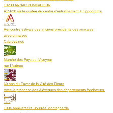
19230 ARNAC POMPADOUR
A15h30 visite guidée du centre d’entraînement + hippodrome
25
Aoû
Rencontre estivale des anciens présidents des amicales
aveyronnaises
Cabrespines
09
Oct
Marché des Pays de l’Aveyron
rue l'Aubrac
21
Nov
60 ans du Foyer de la Cité des Fleurs
Avec la présence des 3 évêques des départements fondateurs.
20
Mar
100e anniversaire Bourrée Montagnarde