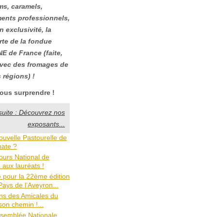
ms, caramels,
nts professionnels,
en exclusivité, la
te de la fondue
 de France (faite,
avec des fromages de
 régions) !
ous surprendre !
 suite : Découvrez nos
exposants...
ouvelle Pastourelle de
nate ?
urs National de
 aux lauréats !
e pour la 22ème édition
ays de l’Aveyron...
ns des Amicales du
son chemin !...
ssemblée Nationale...