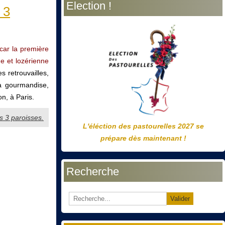
Election !
précédente
précédent
suivante
suivant
 3
car la première
e et lozérienne
s retrouvailles,
 la gourmandise,
n, à Paris.
es 3 paroisses.
L'éléction des pastourelles 2027 se
prépare dès maintenant !
Recherche
Valider