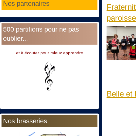
Nos partenaires
Fraterni
paroisse
500 partitions pour ne pas
oublier...
...et à écouter pour mieux apprendre...
Belle et
Nos brasseries