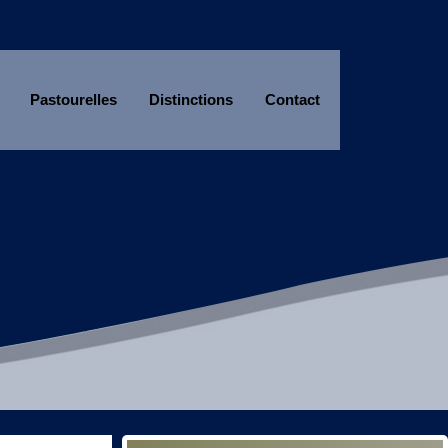
Pastourelles
Distinctions
Contact
Année
Mois
Année
Mois