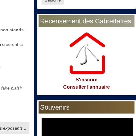
Recensement des Cabrettaïres
e nos stands
.
 créeront la
,
S'inscrire
Consulter l'annuaire
aire plaisir
Souvenirs
os exposants...