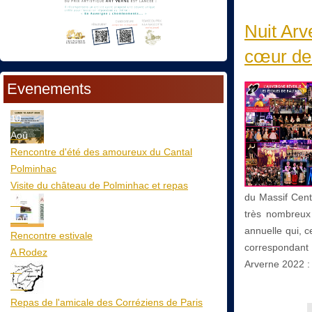
Nuit Arv
cœur de 
Evenements
10
Aoû
Rencontre d'été des amoureux du Cantal
Polminhac
Visite du château de Polminhac et repas
du Massif Cent
12
très nombreux 
Aoû
annuelle qui, c
Rencontre estivale
correspondant 
A Rodez
Arverne 2022 :
23
Aoû
Repas de l'amicale des Corréziens de Paris