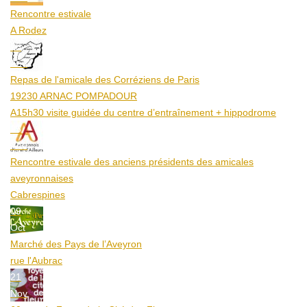
Rencontre estivale
A Rodez
23
Aoû
Repas de l'amicale des Corréziens de Paris
19230 ARNAC POMPADOUR
A15h30 visite guidée du centre d’entraînement + hippodrome
25
Aoû
Rencontre estivale des anciens présidents des amicales
aveyronnaises
Cabrespines
09
Oct
Marché des Pays de l’Aveyron
rue l'Aubrac
21
Nov