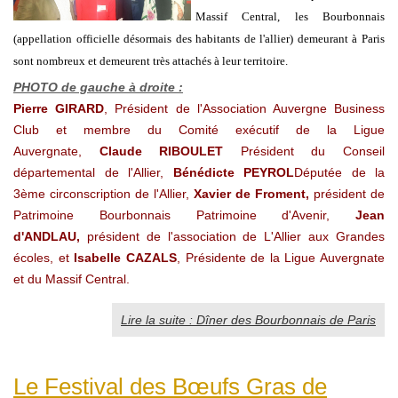
Massif Central, les Bourbonnais
(appellation officielle désormais des habitants de l'allier) demeurant à Paris
sont nombreux et demeurent très attachés à leur territoire.
PHOTO de gauche à droite :
Pierre GIRARD
, Président de l'Association Auvergne Business
Club et membre du Comité exécutif de la Ligue
Auvergnate,
Claude RIBOULET
Président du Conseil
départemental de l'Allier,
Bénédicte PEYROL
Députée de la
3ème circonscription de l'Allier,
Xavier de Froment
,
président de
Patrimoine Bourbonnais
Patrimoine d'Avenir,
Jean
d'ANDLAU,
président de l'association de L'Allier aux Grandes
écoles, et
Isabelle CAZALS
, Présidente de la Ligue Auvergnate
et du Massif Central.
Lire la suite : Dîner des Bourbonnais de Paris
Le Festival des Bœufs Gras de