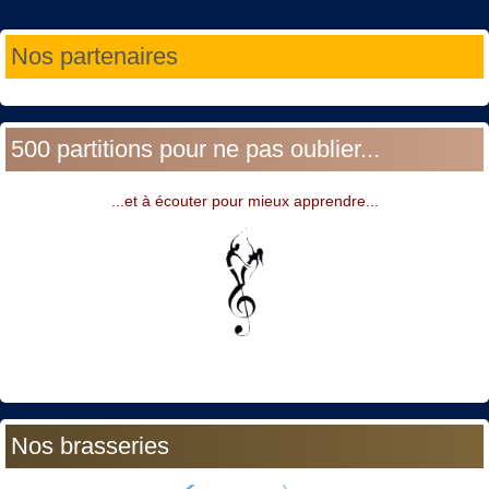
Année
Mois
Année
Mois
Nos partenaires
précédente
précédent
suivante
suivant
500 partitions pour ne pas oublier...
...et à écouter pour mieux apprendre...
Nos brasseries