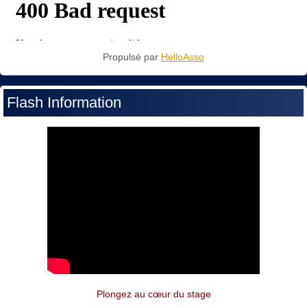
Propulsé par
HelloAsso
Flash Information
Plongez au cœur du stage