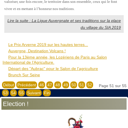
valoriser, une fois encore, le territoire dans son ensemble, ceux qui le font
vivre et en mettant à l’honneur nos traditions.
Lire la suite : La Ligue Auvergnate et ses traditions sur la place
du village du SIA 2019
Le Prix Arverne 2019 sur les hautes terres...
Auvergne, Destination Volcans !
Pour la 13ème année, les Lozériens de Paris au Salon
International de l’Agriculture.
Départ des "Aubrac" pour le Salon de l'agriculture
Brunch Sur Seine
Début
Précédent
46
47
48
49
50
51
52
Page 51 sur 55
53
54
55
Suivant
Fin
Election !