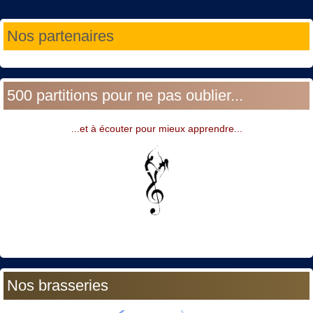
Année
Mois
Année
Mois
Nos partenaires
précédente
précédent
suivante
suivant
500 partitions pour ne pas oublier...
...et à écouter pour mieux apprendre...
Nos brasseries