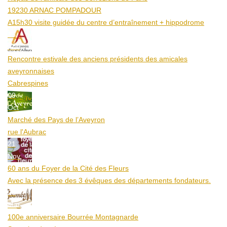
19230 ARNAC POMPADOUR
A15h30 visite guidée du centre d’entraînement + hippodrome
25
Aoû
Rencontre estivale des anciens présidents des amicales
aveyronnaises
Cabrespines
09
Oct
Marché des Pays de l’Aveyron
rue l'Aubrac
21
Nov
60 ans du Foyer de la Cité des Fleurs
Avec la présence des 3 évêques des départements fondateurs.
20
Mar
100e anniversaire Bourrée Montagnarde