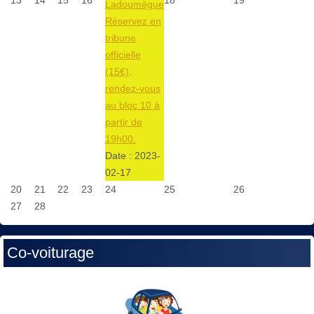
Ladoumègue
Réservez en
tribune
officielle
(15€),
rendez-vous
au bloc 10 à
partir de
19h00.
Date :
2023-
02-17
20
21
22
23
24
25
26
27
28
Co-voiturage