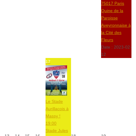
75017 Paris
Quine de la
Paroisse
Aveyronnaise à
la Cité des
Fleurs
Date :
2023-02-
12
17
Le Stade
Aurillacois à
Massy !
19:00
Stade Jules
13
14
15
16
18
19