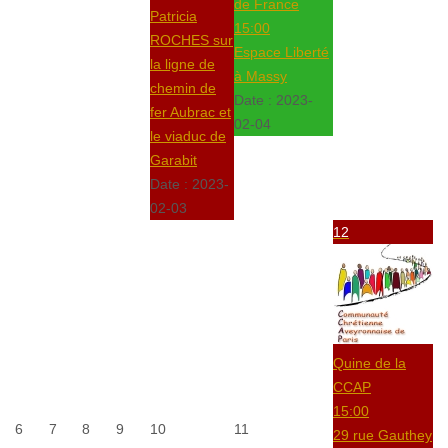
de France
Patricia
15:00
ROCHES sur
Espace Liberté
la ligne de
à Massy
chemin de
Date :
2023-
fer Aubrac et
02-04
le viaduc de
Garabit
Date :
2023-
02-03
12
Quine de la
CCAP
15:00
6
7
8
9
10
11
29 rue Gauthey