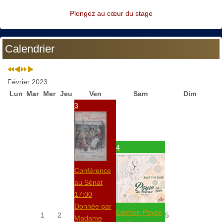
Plongez au cœur du stage
Calendrier
Février 2023
Lun
Mar
Mer
Jeu
Ven
Sam
Dim
3
4
Conférence
au Sénat
17:00
Donnée par
Election Payse
1
2
5
Madame