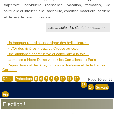
trajectoire individuelle (naissance, vocation, formation, vie
spirituelle et intellectuelle, sociabilité, condition matérielle, carrière
et décès) de ceux qui restaient.
Lire la suite : Le Cantal en soutane...
Un banquet réussi sous le signe des belles lettres !
« L’Or des rivières » ou…La Creuse au cœur !
Une ambiance constructive et conviviale à la fois...
La messe à Notre Dame vu par les Cantaliens de Paris
Repas dansant des Aveyronnais de Toulouse et de la Haute-
Garonne
Début
Précédent
5
6
7
8
9
10
11
12
Page 10 sur 55
13
14
Suivant
Fin
Election !