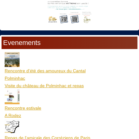
Evenements
10
Aoû
Rencontre d'été des amoureux du Cantal
Polminhac
Visite du château de Polminhac et repas
12
Aoû
Rencontre estivale
A Rodez
23
Aoû
Repas de l'amicale des Corréziens de Paris