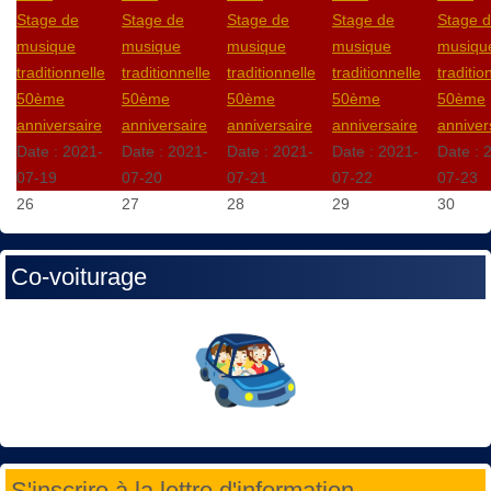
Stage de
Stage de
Stage de
Stage de
Stage 
musique
musique
musique
musique
musiqu
traditionnelle
traditionnelle
traditionnelle
traditionnelle
traditio
50ème
50ème
50ème
50ème
50ème
anniversaire
anniversaire
anniversaire
anniversaire
anniver
Date :
2021-
Date :
2021-
Date :
2021-
Date :
2021-
Date :
07-19
07-20
07-21
07-22
07-23
26
27
28
29
30
Co-voiturage
S'inscrire à la lettre d'information