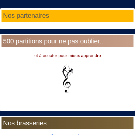
Année
Mois
Année
Mois
Nos partenaires
précédente
précédent
suivante
suivant
500 partitions pour ne pas oublier...
...et à écouter pour mieux apprendre...
Nos brasseries