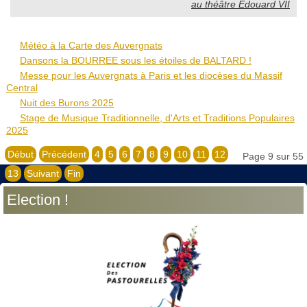
au théâtre Édouard VII
Météo à la Carte des Auvergnats
Dansons la BOURREE sous les étoiles de BALTARD !
Messe pour les Auvergnats à Paris et les diocèses du Massif
Central
Nuit des Burons 2025
Stage de Musique Traditionnelle, d'Arts et Traditions Populaires
2025
Début
Précédent
4
5
6
7
8
9
10
11
12
Page 9 sur 55
13
Suivant
Fin
Election !