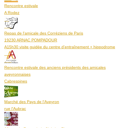
Rencontre estivale
A Rodez
23
Aoû
Repas de l'amicale des Corréziens de Paris
19230 ARNAC POMPADOUR
A15h30 visite guidée du centre d’entraînement + hippodrome
25
Aoû
Rencontre estivale des anciens présidents des amicales
aveyronnaises
Cabrespines
09
Oct
Marché des Pays de l’Aveyron
rue l'Aubrac
21
Nov