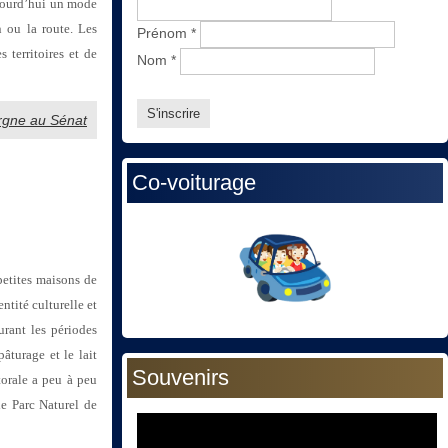
ujourd’hui un mode
n ou la route. Les
Prénom
*
 territoires et de
Nom
*
ergne au Sénat
Co-voiturage
petites maisons de
ntité culturelle et
urant les périodes
âturage et le lait
Souvenirs
torale a peu à peu
le Parc Naturel de