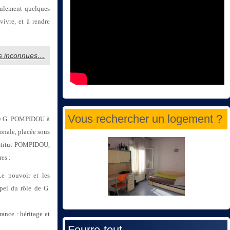
seulement quelques
vivre, et à rendre
les inconnues…
Vous rechercher un logement ?
n de G. POMPIDOU à
onale, placée sous
stitut POMPIDOU,
res :
e pouvoir et les
pel du rôle de G.
rance : héritage et
Fourre-tout