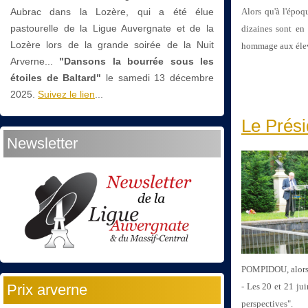
Aubrac dans la Lozère, qui a été élue
Alors qu'à l'époq
pastourelle de la Ligue Auvergnate et de la
dizaines sont en 
Lozère lors de la grande soirée de la Nuit
hommage aux éleva
Arverne...
"Dansons la bourrée sous les
étoiles de Baltard"
le
samedi 13 décembre
2025.
Suivez le lien
...
Le Prési
Newsletter
POMPIDOU, alors 1
Prix arverne
- Les 20 et 21 j
perspectives".