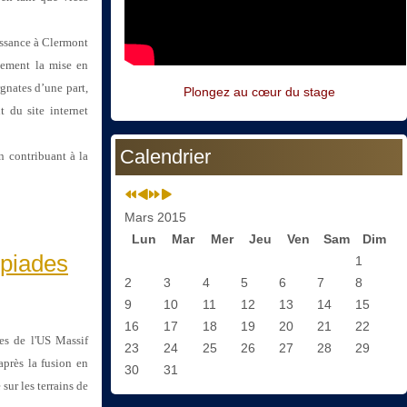
ssance à Clermont
tement la mise en
gnates d’une part,
Plongez au cœur du stage
 du site internet
Calendrier
n contribuant à la
Mars 2015
Lun
Mar
Mer
Jeu
Ven
Sam
Dim
mpiades
1
2
3
4
5
6
7
8
9
10
11
12
13
14
15
16
17
18
19
20
21
22
pes de l'US Massif
23
24
25
26
27
28
29
près la fusion en
30
31
ur les terrains de