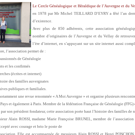
Le Cercle Généalogique et Héraldique de l’Auvergne et du 
en 1978 par Mr
Michel TEILLARD D’EYRY a fêté l’an derni
d’existence.
Avec plus de 850 adhérents, cette association généalogi
nombre d’originaires
de l’Auvergne et du Vellay de retrouver
l’ère d’internet, en s’appuyant sur un site internet aussi comp
re, l’association permet de :
passionnés de Généalogie
nts et les confirmés
herches (écrites et internet)
toire des familles auvergnates
chives publiques et familiales.
 notamment une revue renommée « A Moi Auvergne » et organise plusieurs
rencontre
 Pays et également à Paris.
Membre de la fédération Française de Généalogie (FFG) et
 par
son président fondateur, cette association porte haut l’histoire des familles de 
sieur Alain ROSSI, madame Marie Françoise BRUNEL, membre de
l’associatio
ccepté avec courage et brio le poste de
association. Elle est accompagnée de messieurs Alain ROSSI et Henri
PONCHON en