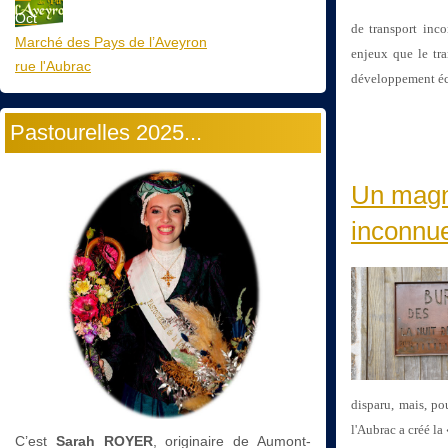
Oct
de transport inco
Marché des Pays de l’Aveyron
enjeux que le tra
rue l'Aubrac
développement éc
Pastourelles 2025...
Un magni
inconn
disparu, mais, po
l'Aubrac a créé la
C’est
Sarah ROYER
, originaire de Aumont-