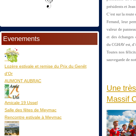
présidents et Jea
C’est sur la route
Ferrand, leur pe
valeur de panneau
et des échanges
Evenements
du
CGHAV est, d’o
06
Toutes nos félic
Aoû
sauvegarde de notr
Lozère estivale et remise du Prix du Genêt
d'Or
AUMONT AUBRAC
Une très
08
Aoû
Massif C
Amicale 19 Ussel
Salle des fêtes de Meymac
Rencontre estivale à Meymac
10
Aoû