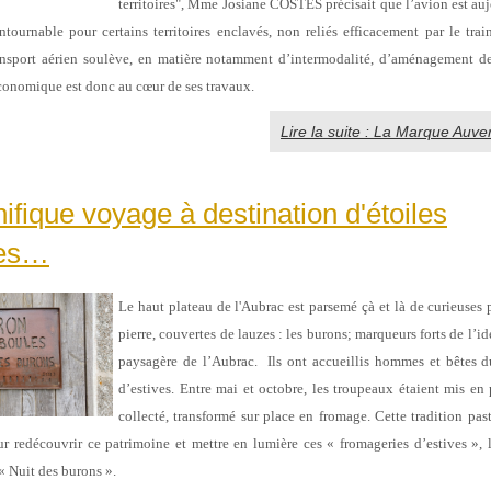
territoires", Mme Josiane COSTES précisait que l’avion est a
ntournable pour certains territoires enclavés, non reliés efficacement par le trai
nsport aérien soulève, en matière notamment d’intermodalité, d’aménagement des
onomique est donc au cœur de ses travaux.
Lire la suite : La Marque Auv
fique voyage à destination d'étoiles
ues…
Le haut plateau de l'Aubrac est parsemé çà et là de curieuses 
pierre, couvertes de lauzes : les burons; marqueurs forts de l’ide
paysagère de l’Aubrac. Ils ont accueillis hommes et bêtes d
d’estives. Entre mai et octobre, les troupeaux étaient mis en p
collecté, transformé sur place en fromage. Cette tradition pas
ur redécouvrir ce patrimoine et mettre en lumière ces « fromageries d’estives », 
 « Nuit des burons ».