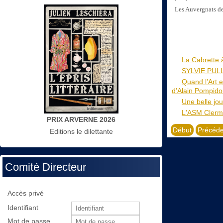
Les Auvergnats de
La Cabrette 
SYLVIE PULLE
Quand l’Art 
d’Alain Pompido
Une belle jou
L'ASM Clermo
PRIX ARVERNE 2026
Début
Précéde
Editions le dilettante
Comité Directeur
Accès privé
Identifiant
Mot de passe