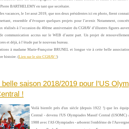
n Pierre BARTHELEMY en tant que secrétaire.
 des vacances, le 1er aout 2019, que nos deux présidentes ici en photo, firent
connai
rmettant, ensemble d’évoquer quelques projets pour
l’avenir. Notamment, concrè
x réalisés à l’occasion du
40ème anniversaire du CGHAV d’illustres figures auver
 de
communication accrus sur le WEB d’autre part. Un projet de renouvellement
res et déjà, à l’étude par le nouveau bureau.
itations à madame Marie-Françoise BRUNEL et longue vie à cette belle
associatio
e histoire. (
Lien sur le site CGHAV !
)
 belle saison 2018/2019 pour l'US Oly
entral !
Voilà bientôt près d'un siècle (depuis 1922 !) que les équi
Central - devenu l'US Olympiades Massif Central (USOMC) a
1988 avec l'AS Olympiades - arborent l'emblème de l'Auvergne s