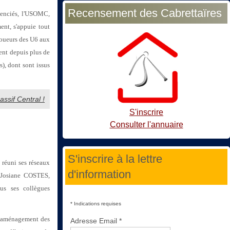
Recensement des Cabrettaïres
icenciés, l'USOMC,
nt, s'appuie tout
joueurs des U6 aux
ent depuis plus de
s), dont sont issus
ssif Central !
S'inscrire
Consulter l'annuaire
S'inscrire à la lettre
réuni ses réseaux
d'information
ar Josiane COSTES,
us ses collègues
*
Indications requises
et aménagement des
Adresse Email
*