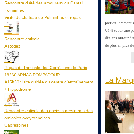
Rencontre d'été des amoureux du Cantal
Polminhac
Visite du château de Polminhac et repas
particulièrement 
12
U14) et sur une p
Aoû
dix ans autour d'u
Rencontre estivale
de plus en plus de
A Rodez
23
Aoû
Repas de l'amicale des Corréziens de Paris
19230 ARNAC POMPADOUR
La Marq
A15h30 visite guidée du centre d’entraînement
+ hippodrome
25
Aoû
Rencontre estivale des anciens présidents des
amicales aveyronnaises
Cabrespines
09