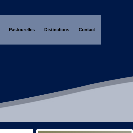
Pastourelles
Distinctions
Contact
Année
Mois
Année
Mois