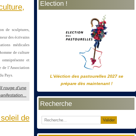
Election !
précédente
précédent
suivante
suivant
culture,
on de sculptures,
nneur des écrivains
ations médicales
« homme de culture
 omniprésente et
e de l’Association
du Pays.
L'éléction des pastourelles 2027 se
prépare dès maintenant !
fil rouge d’une
anifestation...
Recherche
soleil de
Valider