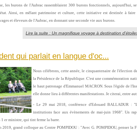
ue, les burons de l'Aubrac rassemblaient 300 burons fonctionnels, aujourd'hui, 
état. Ainsi, en mêlant patrimoine et culture, cette initiative est destinée à faire 
ges et éleveurs de l'Aubrac, en donnant une seconde vie aux burons.
Lire la suite : Un magnifique voyage à destination d'étoi
dent qui parlait en langue d'oc...
Nous célébrons, cette année, le cinquantenaire de l'électio
la Présidence
de la République. C'est une commémoration nati
le haut patronage d'Emmanuel
MACRON. Sous l'égide de l'In
elle donne lieu à différentes manifestations. Je
citerai, entre aut
- Le 29 mai 2018, conférence d'Edouard BALLADUR : "L
institutions face aux
évènements de mai-juin 1968". Un rap
 er ministre, qui tint ferme
la barre.
uin 2019, grand colloque au Centre POMPIDOU : "Avec G. POMPIDOU, penser la
F