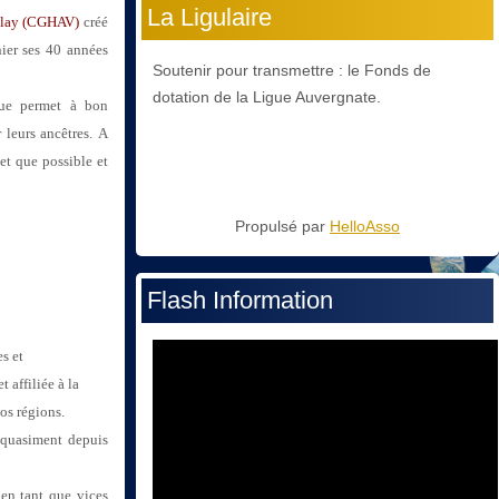
La Ligulaire
Velay (CGHAV)
créé
er ses 40 années
Soutenir pour transmettre : le Fonds de
dotation de la Ligue Auvergnate.
que permet à bon
 leurs ancêtres.
A
let que possible et
Propulsé par
HelloAsso
Flash Information
s et
 affiliée à la
nos régions.
n quasiment depuis
 tant que vices