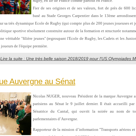
rugby, en Ile de France comme partout en France.
Fier de ses origines et de ses valeurs, fort de près de 600 l
basé au Stade Georges Carpentier dans le 13ème arrondisseme
sur sa très dynamique Ecole de Rugby (qui compte plus de 200 jeunes joueuses et 
olitique sportive résolument construite autour de la formation et structurée notamm
ne véritable "filière jeunes" (regroupant l'Ecole de Rugby, les Cadets et les Junior
 joueurs de l'équipe première.
Lire la suite : Une très belle saison 2018/2019 pour l'US Olympiades Ma
ue Auvergne au Sénat
Nicolas NUGER, nouveau Président de la marque Auvergne a 
parisiens au Sénat le 9 juillet dernier. Il était accueilli p
Sénatrice du Cantal, qui ouvrit la soirée au nom de to
parlementaires d’Auvergne.
Rapporteur de la mission d’information "Transports aériens 