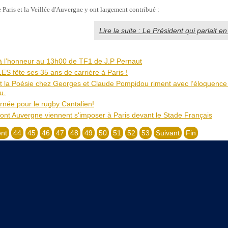
 Paris et la Veillée d'Auvergne y ont largement contribué :
Lire la suite : Le Président qui parlait en
à l’honneur au 13h00 de TF1 de J.P Pernaut
S fête ses 35 ans de carrière à Paris !
et la Poésie chez Georges et Claude Pompidou riment avec l’éloquence
u.
rnée pour le rugby Cantalien!
nt Auvergne viennent s'imposer à Paris devant le Stade Français
nt
44
45
46
47
48
49
50
51
52
53
Suivant
Fin