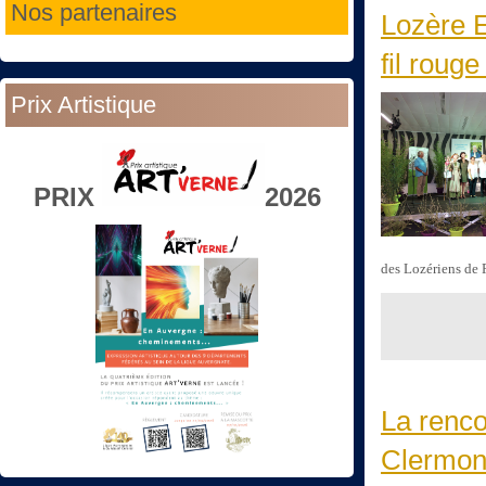
Nos partenaires
Lozère E
fil rouge
Prix Artistique
PRIX
2026
des Lozériens de 
La renco
Clermont