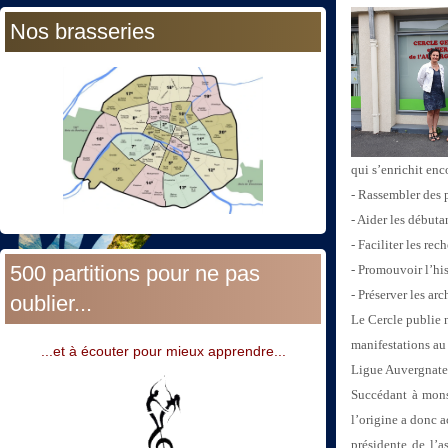
Nos brasseries
qui s’enrichit
enco
- Rassembler des 
- Aider les débuta
- Faciliter les rec
500 partitions pour ne pas
- Promouvoir l’his
- Préserver les ar
oublier...
Le Cercle publie
manifestations au
...et à écouter pour mieux apprendre...
Ligue Auvergnate
Succédant à mon
l’origine a donc a
présidente de l’