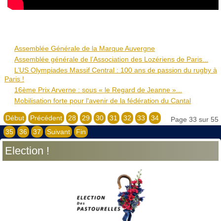
Assemblée Générale de la Marque Auvergne
Assemblée générale de l’Association des Lozériens de Paris...
L’US Olympiades Massif Central : 100 ans de passion du rugby à
Paris !
16ème Prix Arverne : sous « le Regard de Jeanne »...
Mobilisation forte pour l'avenir de la fédération du Cantal
Début
Précédent
28
29
30
31
32
33
34
Page 33 sur 55
35
36
37
Suivant
Fin
Election !