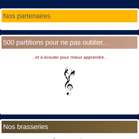
Année
Mois
Année
Mois
Nos partenaires
précédente
précédent
suivante
suivant
500 partitions pour ne pas oublier...
...et à écouter pour mieux apprendre...
Nos brasseries