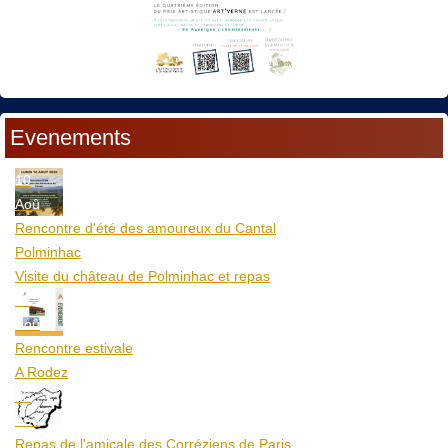
Evenements
10
Aoû
Rencontre d'été des amoureux du Cantal
Polminhac
Visite du château de Polminhac et repas
12
Aoû
Rencontre estivale
A Rodez
23
Aoû
Repas de l'amicale des Corréziens de Paris