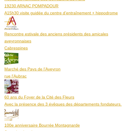
19230 ARNAC POMPADOUR
A15h30 visite guidée du centre d’entraînement + hippodrome
25
Aoû
Rencontre estivale des anciens présidents des amicales
aveyronnaises
Cabrespines
09
Oct
Marché des Pays de l’Aveyron
rue l'Aubrac
21
Nov
60 ans du Foyer de la Cité des Fleurs
Avec la présence des 3 évêques des départements fondateurs.
20
Mar
100e anniversaire Bourrée Montagnarde