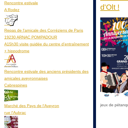
Rencontre estivale
d’Olt !
A Rodez
23
Aoû
Repas de l'amicale des Corréziens de Paris
19230 ARNAC POMPADOUR
A15h30 visite guidée du centre d’entraînement
+ hippodrome
25
Aoû
Rencontre estivale des anciens présidents des
amicales aveyronnaises
Cabrespines
09
Oct
jeux de pétanq
Marché des Pays de l’Aveyron
rue l'Aubrac
21
Nov