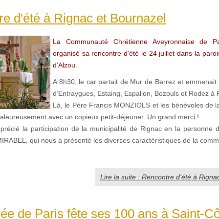
e d'été à Rignac et Bournazel
La Communauté Chrétienne Aveyronnaise de P
organisé sa rencontre d'été le 24 juillet dans la paro
d’Alzou.
A 8h30, le car partait de Mur de Barrez et emmenait 
d’Entraygues, Estaing, Espalion, Bozouls et Rodez à 
Là, le Père Francis MONZIOLS et les bénévoles de l
haleureusement avec un copieux petit-déjeuner. Un grand merci !
récié la participation de la municipalité de Rignac en la personne d
IRABEL, qui nous a présenté les diverses caractéristiques de la com
Lire la suite : Rencontre d'été à Rigna
ée de Paris fête ses 100 ans à Saint-