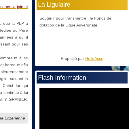
La Ligulaire
dans la joie et
Soutenir pour transmettre : le Fonds de
ac que la PLP a
dotation de la Ligue Auvergnate.
, dédiée au Père
nnées à qui il
ssant pour ses
 nombreux à se
Propulsé par
HelloAsso
et baroque afin
haleureusement
Flash Information
gile, saluant la
hrist lui qui
 continue à lui
 OSTY, GRANIER,
sse Lozérienne