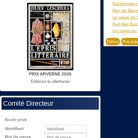
Randonnée pr
Mur-de-Barre
Le stage de 
Nuit des Buro
Un stage au c
Début
Précéde
PRIX ARVERNE 2026
Editions le dilettante
Comité Directeur
Accès privé
Identifiant
Mot de passe