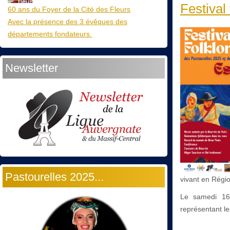
Festival 
60 ans du Foyer de la Cité des Fleurs
Avec la présence des 3 évêques des
départements fondateurs.
Newsletter
Pastourelles 2025...
vivant en Régio
Le samedi 16 
représentant le