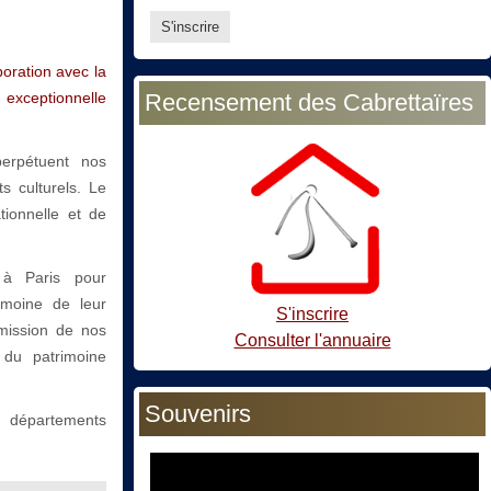
boration avec la
 exceptionnelle
Recensement des Cabrettaïres
perpétuent nos
s culturels. Le
tionnelle et de
 à Paris pour
imoine de leur
S'inscrire
nsmission de nos
Consulter l'annuaire
 du patrimoine
Souvenirs
s départements