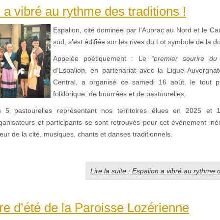
 a vibré au rythme des traditions !
Espalion, cité dominée par l'Aubrac au Nord et le C
sud, s'est édifiée sur les rives du Lot symbole de la d
Appelée poétiquement : Le
“premier sourire du 
d’Espalion, en partenariat avec la Ligue Auvergna
Central, a organisé ce samedi 16 août, le tout pr
folklorique, de bourrées et de pastourelles.
s 5 pastourelles représentant nos territoires élues en 2025 et 1
rganisateurs et participants se sont retrouvés pour cet événement inéd
ur de la cité, musiques, chants et danses traditionnels.
Lire la suite : Espalion a vibré au rythme d
e d’été de la Paroisse Lozérienne