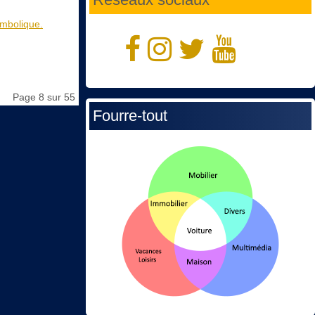
ymbolique.
Page 8 sur 55
Fourre-tout