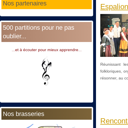
Nos partenaires
Espalion
500 partitions pour ne pas
oublier...
...et à écouter pour mieux apprendre...
Réunissant le
folkloriques, o
résonner, au cœ
Nos brasseries
Rencontr