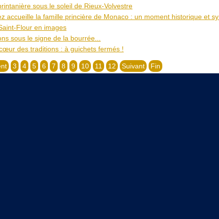
intanière sous le soleil de Rieux-Volvestre
z accueille la famille princière de Monaco : un moment historique et s
Saint-Flour en images
ns sous le signe de la bourrée...
œur des traditions : à guichets fermés !
nt
3
4
5
6
7
8
9
10
11
12
Suivant
Fin