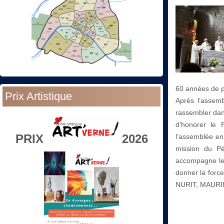
60 années de p
Prix Artistique
Après l’assem
rassembler dan
d’honorer le 
PRIX
2026
l’assemblée en 
mission du P
accompagne les
donner la forc
NURIT, MAURI