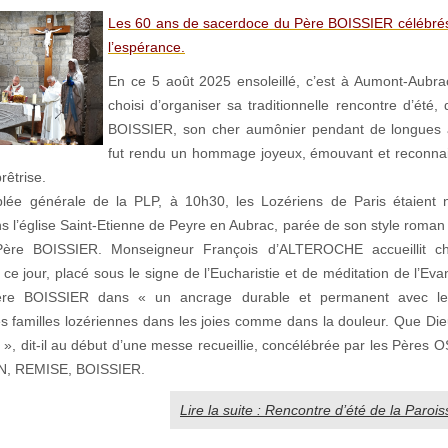
Les 60 ans de sacerdoce du Père BOISSIER célébrés 
l’espérance.
En ce 5 août 2025 ensoleillé, c’est à Aumont-Aubr
choisi d’organiser sa traditionnelle rencontre d’été
BOISSIER, son cher aumônier pendant de longues a
fut rendu un hommage joyeux, émouvant et reconnai
rêtrise.
blée générale de la PLP, à 10h30, les Lozériens de Paris étaient
s l’église Saint-Etienne de Peyre en Aubrac, parée de son style roman 
Père BOISSIER. Monseigneur François d’ALTEROCHE accueillit c
ce jour, placé sous le signe de l’Eucharistie et de méditation de l’Evan
ère BOISSIER dans « un ancrage durable et permanent avec le C
 familles lozériennes dans les joies comme dans la douleur. Que Dieu
e », dit-il au début d’une messe recueillie, concélébrée par les Pères
N, REMISE, BOISSIER.
Lire la suite : Rencontre d’été de la Paroi