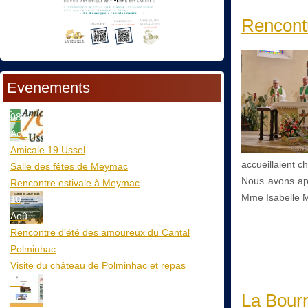
Rencontr
Evenements
08
Aoû
Amicale 19 Ussel
accueillaient c
Salle des fêtes de Meymac
Nous avons app
Rencontre estivale à Meymac
Mme Isabelle M
10
Aoû
Rencontre d'été des amoureux du Cantal
Polminhac
Visite du château de Polminhac et repas
12
La Bourr
Aoû