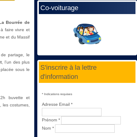
Co-voiturage
La Bourrée de
à faire vivre et
ne et du Massif
 de partage, le
t
, l’un des plus
S'inscrire à la lettre
 placée sous le
d'information
*
Indications requises
2h buvette et
Adresse Email
*
e, les costumes,
Prénom
*
Nom
*