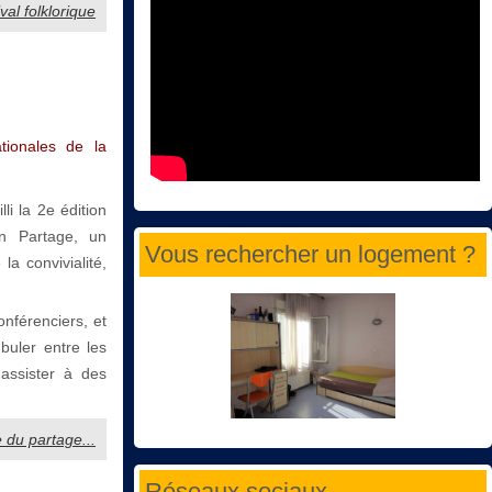
ival folklorique
tionales de la
li la 2e édition
en Partage, un
Vous rechercher un logement ?
a convivialité,
onférenciers, et
buler entre les
 assister à des
e du partage...
Réseaux sociaux