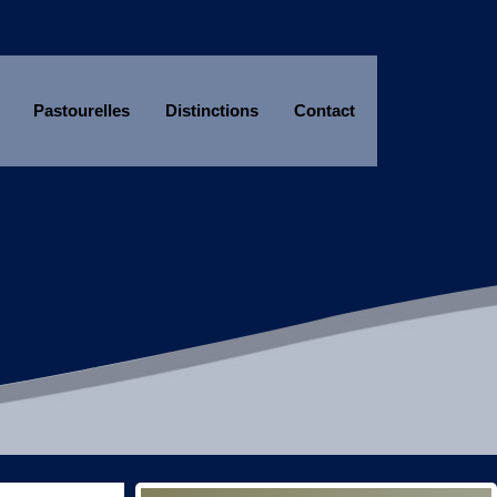
Pastourelles
Distinctions
Contact
Année
Mois
Année
Mois