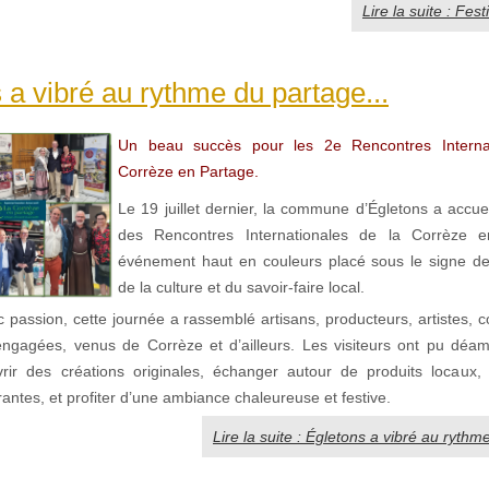
Lire la suite : Fest
 a vibré au rythme du partage...
Un beau succès pour les 2e Rencontres Interna
Corrèze en Partage.
Le 19 juillet dernier, la commune d’Égletons a accueil
des Rencontres Internationales de la Corrèze 
événement haut en couleurs placé sous le signe de l
de la culture et du savoir-faire local.
passion, cette journée a rassemblé artisans, producteurs, artistes, c
engagées, venus de Corrèze et d’ailleurs. Les visiteurs ont pu déam
rir des créations originales, échanger autour de produits locaux,
rantes, et profiter d’une ambiance chaleureuse et festive.
Lire la suite : Égletons a vibré au rythm