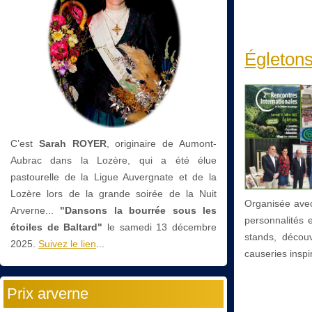
Égletons
C’est
Sarah ROYER
, originaire de Aumont-
Aubrac dans la Lozère, qui a été élue
pastourelle de la Ligue Auvergnate et de la
Lozère lors de la grande soirée de la Nuit
Organisée avec 
Arverne...
"Dansons la bourrée sous les
personnalités 
étoiles de Baltard"
le
samedi 13 décembre
stands, découv
2025.
Suivez le lien
...
causeries inspi
Prix arverne