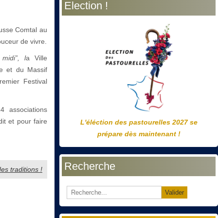
Election !
précédente
précédent
suivante
suivant
ausse Comtal au
ouceur de vivre.
midi”, l
a Ville
te et du Massif
emier Festival
4 associations
it et pour faire
L'éléction des pastourelles 2027 se
prépare dès maintenant !
Recherche
es traditions !
Valider