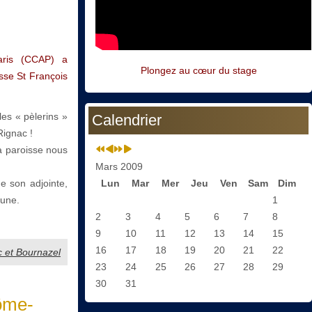
aris (CCAP) a
Plongez au cœur du stage
isse St François
les « pèlerins »
Calendrier
Rignac !
a paroisse nous
Mars 2009
e son adjointe,
Lun
Mar
Mer
Jeu
Ven
Sam
Dim
mune.
1
2
3
4
5
6
7
8
9
10
11
12
13
14
15
16
17
18
19
20
21
22
c et Bournazel
23
24
25
26
27
28
29
30
31
Côme-