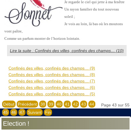
Je regarde le ciel qui jette à ma fenêtre
Un rayon familier du tout nouveau
soleil ;
Je vois au loin, là bas où les moutons
vont paître,
Comme un parfum monter de l’horizon lointain.
Lire la suite : Confinés des villes, confinés des champs… (10)
Confinés des villes, confinés des champs… (9)
Confinés des villes, confinés des champs… (8)
Confinés des villes, confinés des champs… (7)
Confinés des villes, confinés des champs… (6)
Confinés des villes, confinés des champs… (5)
Début
Précédent
38
39
40
41
42
43
44
Page 43 sur 55
45
46
47
Suivant
Fin
Election !