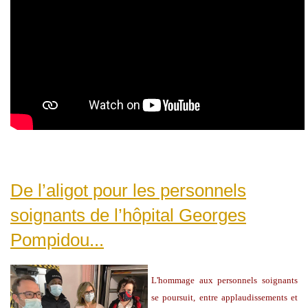
De l’aligot pour les personnels
soignants de l’hôpital Georges
Pompidou...
L'hommage aux personnels soignants
se poursuit, entre applaudissements et