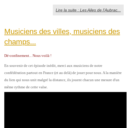
Lire la suite : Les Ailes de l'Aubrac...
Musiciens des villes, musiciens des
champs...
Dé-confinement... Nous voilà !
En souvenir de cet épiso
de inédit, merci aux musiciens de notre
confédération partout en France (et au delà) de jouer pour nous. A la manière
du lien qui nous unit malgré la distance, ils jouent chacun une mesure d'
un
même rythme de cette valse.