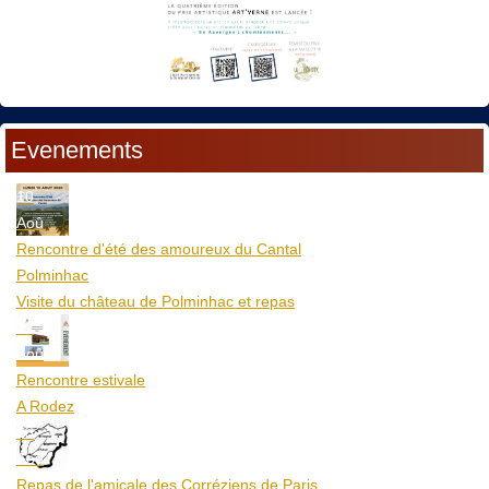
Evenements
10
Aoû
Rencontre d'été des amoureux du Cantal
Polminhac
Visite du château de Polminhac et repas
12
Aoû
Rencontre estivale
A Rodez
23
Aoû
Repas de l'amicale des Corréziens de Paris