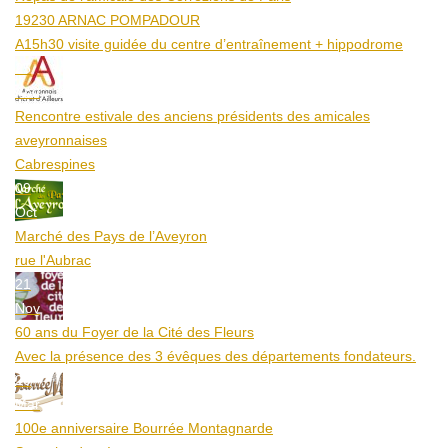
19230 ARNAC POMPADOUR
A15h30 visite guidée du centre d’entraînement + hippodrome
25
Aoû
Rencontre estivale des anciens présidents des amicales
aveyronnaises
Cabrespines
09
Oct
Marché des Pays de l’Aveyron
rue l'Aubrac
21
Nov
60 ans du Foyer de la Cité des Fleurs
Avec la présence des 3 évêques des départements fondateurs.
20
Mar
100e anniversaire Bourrée Montagnarde